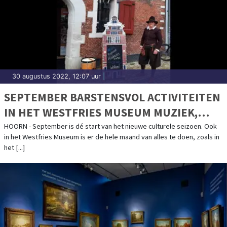
30 augustus 2022, 12:07 uur
|
SEPTEMBER BARSTENSVOL ACTIVITEITEN
IN HET WESTFRIES MUSEUM MUZIEK,
HOGE LUCHTEN ÉN EEN KIJKJE IN DE
HOORN - September is dé start van het nieuwe culturele seizoen. Ook
in het Westfries Museum is er de hele maand van alles te doen, zoals in
TOEKOMST
het [...]