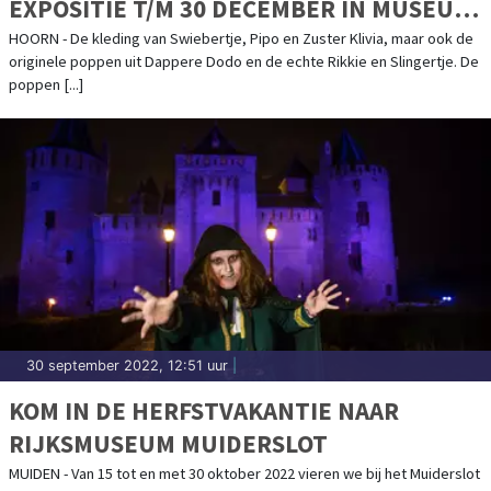
EXPOSITIE T/M 30 DECEMBER IN MUSEUM
VAN DE 20E EEUW
HOORN - De kleding van Swiebertje, Pipo en Zuster Klivia, maar ook de
originele poppen uit Dappere Dodo en de echte Rikkie en Slingertje. De
poppen [...]
30 september 2022, 12:51 uur
|
KOM IN DE HERFSTVAKANTIE NAAR
RIJKSMUSEUM MUIDERSLOT
MUIDEN - Van 15 tot en met 30 oktober 2022 vieren we bij het Muiderslot