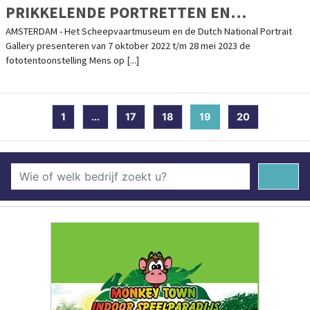
PRIKKELENDE PORTRETTEN EN
VERHALEN
AMSTERDAM - Het Scheepvaartmuseum en de Dutch National Portrait
Gallery presenteren van 7 oktober 2022 t/m 28 mei 2023 de
fototentoonstelling Mens op [...]
1
...
17
18
19
(current)
20