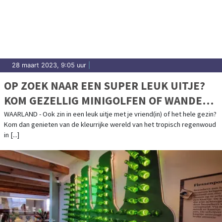
28 maart 2023, 9:05 uur
|
OP ZOEK NAAR EEN SUPER LEUK UITJE?
KOM GEZELLIG MINIGOLFEN OF WANDEL
TUSSEN DE MOOISTE VLINDERS !
WAARLAND - Ook zin in een leuk uitje met je vriend(in) of het hele gezin?
Kom dan genieten van de kleurrijke wereld van het tropisch regenwoud
in [...]