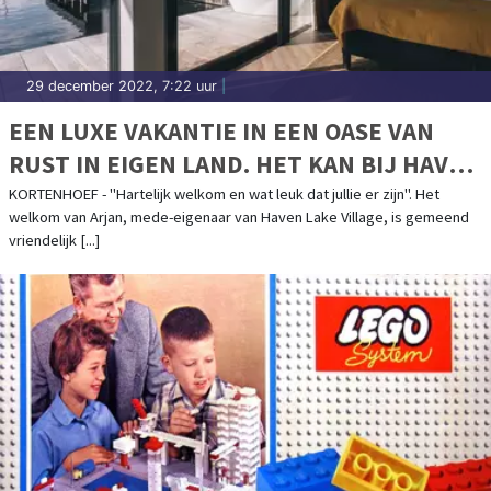
29 december 2022, 7:22 uur
|
EEN LUXE VAKANTIE IN EEN OASE VAN
RUST IN EIGEN LAND. HET KAN BIJ HAVEN
LAKE VILLAGE!
KORTENHOEF - "Hartelijk welkom en wat leuk dat jullie er zijn". Het
welkom van Arjan, mede-eigenaar van Haven Lake Village, is gemeend
vriendelijk [...]