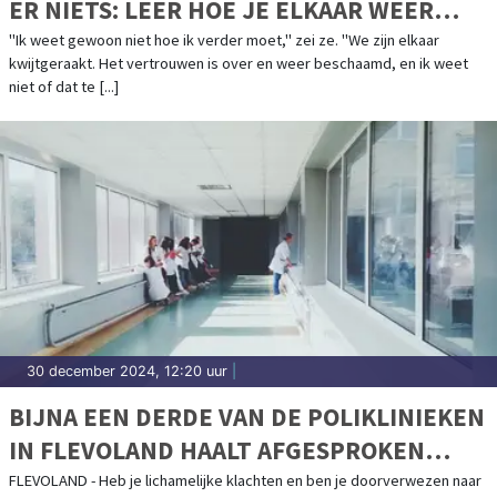
ER NIETS: LEER HOE JE ELKAAR WEER
KUNT VERTROUWEN EN BEGRIJPEN
"Ik weet gewoon niet hoe ik verder moet," zei ze. "We zijn elkaar
kwijtgeraakt. Het vertrouwen is over en weer beschaamd, en ik weet
niet of dat te [...]
30 december 2024, 12:20 uur
|
BIJNA EEN DERDE VAN DE POLIKLINIEKEN
IN FLEVOLAND HAALT AFGESPROKEN
NORM WACHTTIJDEN NIET
FLEVOLAND - Heb je lichamelijke klachten en ben je doorverwezen naar