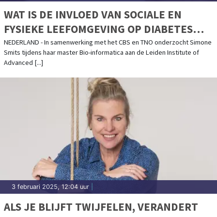
WAT IS DE INVLOED VAN SOCIALE EN
FYSIEKE LEEFOMGEVING OP DIABETES
TYPE 2?
NEDERLAND - In samenwerking met het CBS en TNO onderzocht Simone
Smits tijdens haar master Bio-informatica aan de Leiden Institute of
Advanced [...]
3 februari 2025, 12:04 uur
|
ALS JE BLIJFT TWIJFELEN, VERANDERT