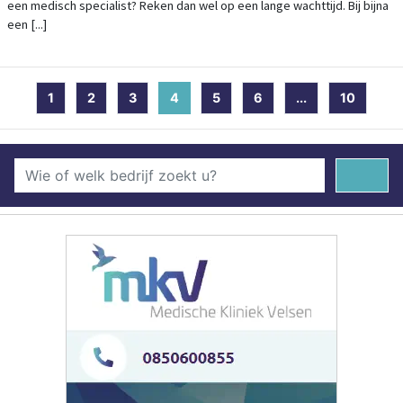
een medisch specialist? Reken dan wel op een lange wachttijd. Bij bijna
een [...]
1
2
3
4
(current)
5
6
...
10