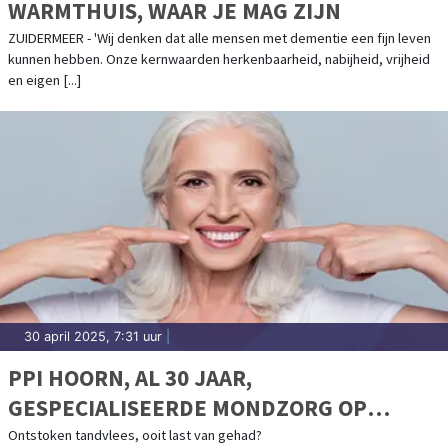
WARMTHUIS, WAAR JE MAG ZIJN
ZUIDERMEER - 'Wij denken dat alle mensen met dementie een fijn leven
kunnen hebben. Onze kernwaarden herkenbaarheid, nabijheid, vrijheid
en eigen [...]
30 april 2025, 7:31 uur
|
PPI HOORN, AL 30 JAAR,
GESPECIALISEERDE MONDZORG OP
TOPNIVEAU
Ontstoken tandvlees, ooit last van gehad?