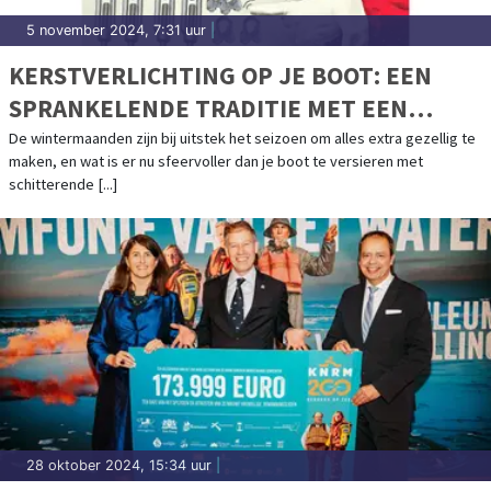
5 november 2024, 7:31 uur
|
KERSTVERLICHTING OP JE BOOT: EEN
SPRANKELENDE TRADITIE MET EEN
STEVIGE BASIS
De wintermaanden zijn bij uitstek het seizoen om alles extra gezellig te
maken, en wat is er nu sfeervoller dan je boot te versieren met
schitterende [...]
28 oktober 2024, 15:34 uur
|