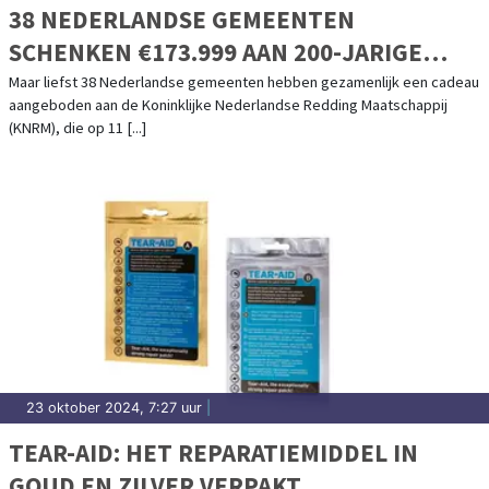
38 NEDERLANDSE GEMEENTEN
SCHENKEN €173.999 AAN 200-JARIGE
KNRM!
Maar liefst 38 Nederlandse gemeenten hebben gezamenlijk een cadeau
aangeboden aan de Koninklijke Nederlandse Redding Maatschappij
(KNRM), die op 11 [...]
23 oktober 2024, 7:27 uur
|
TEAR-AID: HET REPARATIEMIDDEL IN
GOUD EN ZILVER VERPAKT