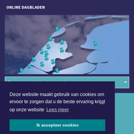
ONLINE DAGBLADEN
Overige dagbladen in de regio
Deze website maakt gebruik van cookies om
Algemene voorwaarden
ervoor te zorgen dat u de beste ervaring krijgt
op onze website
Lees meer
Disclaimer
Privacy Statement
Ik accepteer cookies