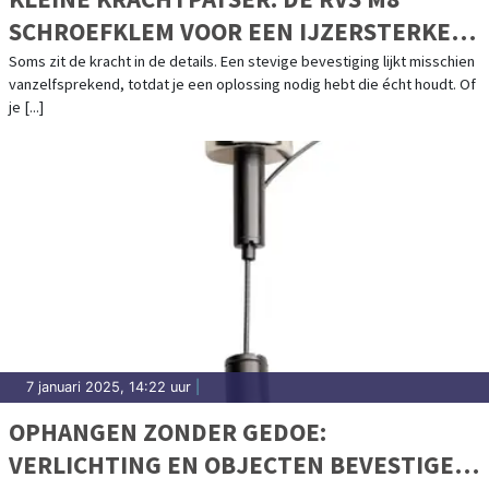
SCHROEFKLEM VOOR EEN IJZERSTERKE
VERBINDING
Soms zit de kracht in de details. Een stevige bevestiging lijkt misschien
vanzelfsprekend, totdat je een oplossing nodig hebt die écht houdt. Of
je [...]
7 januari 2025, 14:22 uur
|
OPHANGEN ZONDER GEDOE:
VERLICHTING EN OBJECTEN BEVESTIGEN