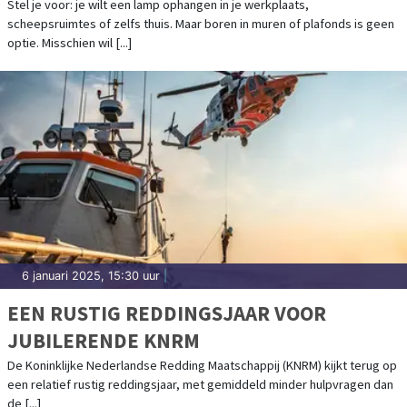
MET MAGNETISCHE OPHANGSYSTEMEN
Stel je voor: je wilt een lamp ophangen in je werkplaats,
scheepsruimtes of zelfs thuis. Maar boren in muren of plafonds is geen
optie. Misschien wil [...]
6 januari 2025, 15:30 uur
|
EEN RUSTIG REDDINGSJAAR VOOR
JUBILERENDE KNRM
De Koninklijke Nederlandse Redding Maatschappij (KNRM) kijkt terug op
een relatief rustig reddingsjaar, met gemiddeld minder hulpvragen dan
de [...]