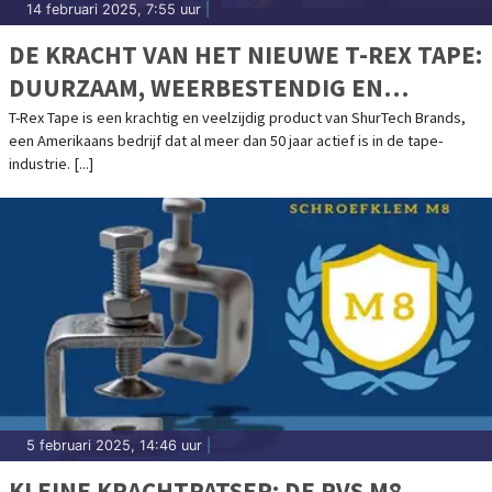
14 februari 2025, 7:55 uur
|
DE KRACHT VAN HET NIEUWE T-REX TAPE:
DUURZAAM, WEERBESTENDIG EN
ONVERSLAANBAAR
T-Rex Tape is een krachtig en veelzijdig product van ShurTech Brands,
een Amerikaans bedrijf dat al meer dan 50 jaar actief is in de tape-
industrie. [...]
5 februari 2025, 14:46 uur
|
KLEINE KRACHTPATSER: DE RVS M8