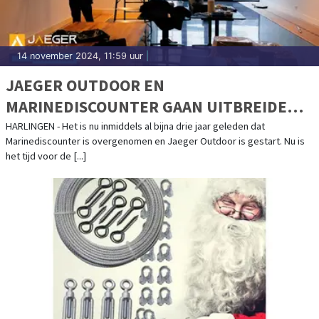
14 november 2024, 11:59 uur
|
JAEGER OUTDOOR EN
MARINEDISCOUNTER GAAN UITBREIDEN!
HET NIEUWE ADRES WORDT KANAALWEG
HARLINGEN - Het is nu inmiddels al bijna drie jaar geleden dat
Marinediscounter is overgenomen en Jaeger Outdoor is gestart. Nu is
29-1
het tijd voor de [...]