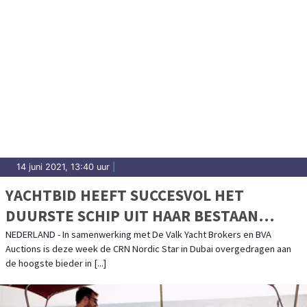
14 juni 2021, 13:40 uur
|
YACHTBID HEEFT SUCCESVOL HET
DUURSTE SCHIP UIT HAAR BESTAAN
SUCCESVOL GEVEILD!
NEDERLAND - In samenwerking met De Valk Yacht Brokers en BVA
Auctions is deze week de CRN Nordic Star in Dubai overgedragen aan
de hoogste bieder in [...]