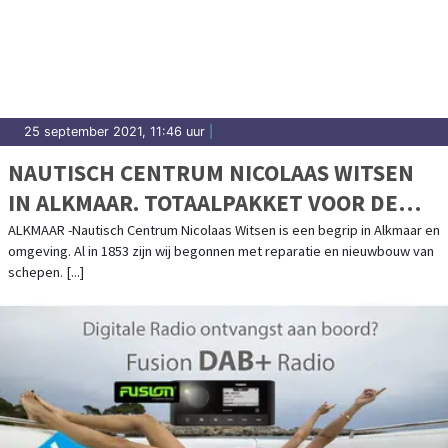
25 september 2021, 11:46 uur
|
NAUTISCH CENTRUM NICOLAAS WITSEN
IN ALKMAAR. TOTAALPAKKET VOOR DE
WATERSPORT.
ALKMAAR -Nautisch Centrum Nicolaas Witsen is een begrip in Alkmaar en
omgeving. Al in 1853 zijn wij begonnen met reparatie en nieuwbouw van
schepen. [...]