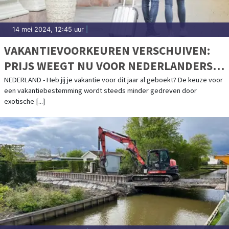
14 mei 2024, 12:45 uur
|
VAKANTIEVOORKEUREN VERSCHUIVEN:
PRIJS WEEGT NU VOOR NEDERLANDERS
ZWAARDER DAN BESTEMMING
NEDERLAND - Heb jij je vakantie voor dit jaar al geboekt? De keuze voor
een vakantiebestemming wordt steeds minder gedreven door
exotische [...]