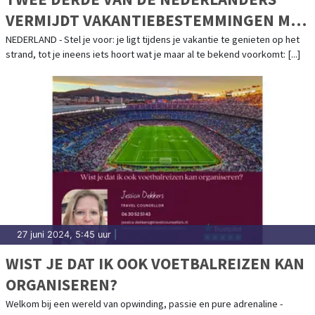
VERMIJDT VAKANTIEBESTEMMINGEN MET
LANDGENOTEN
NEDERLAND - Stel je voor: je ligt tijdens je vakantie te genieten op het
strand, tot je ineens iets hoort wat je maar al te bekend voorkomt: [...]
27 juni 2024, 5:45 uur
|
WIST JE DAT IK OOK VOETBALREIZEN KAN
ORGANISEREN?
Welkom bij een wereld van opwinding, passie en pure adrenaline -