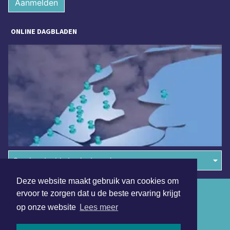
Aanmelden
ONLINE DAGBLADEN
Overige dagbladen in de regio
Deze website maakt gebruik van cookies om
Algemene voorwaarden
ervoor te zorgen dat u de beste ervaring krijgt
op onze website
Lees meer
Disclaimer
Privacy Statement