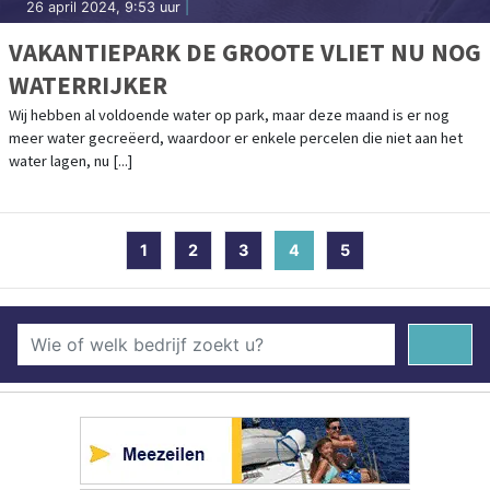
26 april 2024, 9:53 uur
|
VAKANTIEPARK DE GROOTE VLIET NU NOG
WATERRIJKER
Wij hebben al voldoende water op park, maar deze maand is er nog
meer water gecreëerd, waardoor er enkele percelen die niet aan het
water lagen, nu [...]
1
2
3
4
(current)
5