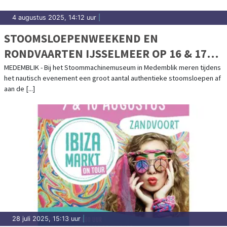
4 augustus 2025, 14:12 uur
|
STOOMSLOEPENWEEKEND EN
RONDVAARTEN IJSSELMEER OP 16 & 17
AUGUSTUS
MEDEMBLIK - Bij het Stoommachinemuseum in Medemblik meren tijdens
het nautisch evenement een groot aantal authentieke stoomsloepen af
aan de [...]
28 juli 2025, 15:13 uur
|