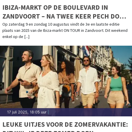
IBIZA-MARKT OP DE BOULEVARD IN
ZANDVOORT – NA TWEE KEER PECH DOOR
HET WEER GAAN WE VOOR EEN LAATSTE
Op zaterdag 9 en zondag 10 augustus vindt de 3e en laatste editie
plaats van 2025 van de Ibiza-markt ON TOUR in Zandvoort. Dit weekend
MOOI WEEKEND!
enkel op de [...]
17 juli 2025, 18:05 uur
|
LEUKE UITJES VOOR DE ZOMERVAKANTIE: