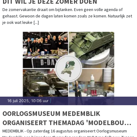
DIT WIL JE DEZE ZOMER DOEN
De zomervakantie draait om bijtanken. Even geen volle agenda of
gehaast. Gewoon de dagen laten komen zoals ze komen. Natuurlijk zet
je ook wat leuke [...]
16 juli 2025, 10:06 uur
|
OORLOGSMUSEUM MEDEMBLIK
ORGANISEERT THEMADAG 'MODELBOUW'
- 16 AUGUSTUS 2025
MEDEMBLIK - Op zaterdag 16 augustus organiseert Oorlogsmuseum