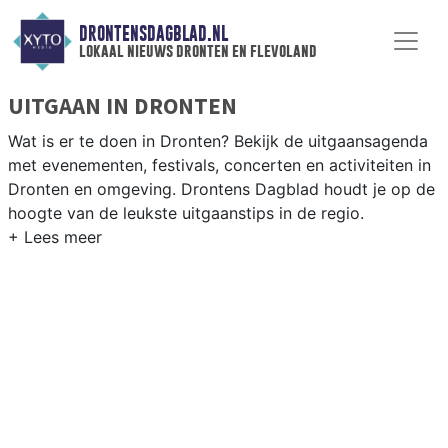
DRONTENSDAGBLAD.NL
lokaal nieuws dronten en flevoland
UITGAAN IN DRONTEN
Wat is er te doen in Dronten? Bekijk de uitgaansagenda
met evenementen, festivals, concerten en activiteiten in
Dronten en omgeving. Drontens Dagblad houdt je op de
hoogte van de leukste uitgaanstips in de regio.
EVENEMENTEN DRONTEN
Van markten en culturele evenementen tot
muziekfestivals en culinaire events - ontdek het
complete uitgaansaanbod op drontensdagblad.nl.