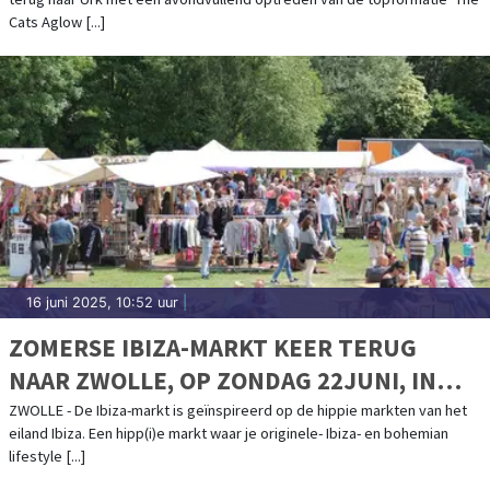
Cats Aglow [...]
16 juni 2025, 10:52 uur
|
ZOMERSE IBIZA-MARKT KEER TERUG
NAAR ZWOLLE, OP ZONDAG 22JUNI, IN
HET PARK DE WEZENLANDEN.
ZWOLLE - De Ibiza-markt is geïnspireerd op de hippie markten van het
eiland Ibiza. Een hipp(i)e markt waar je originele- Ibiza- en bohemian
lifestyle [...]