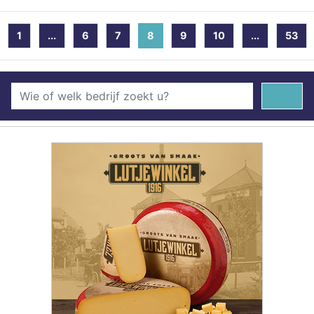
1
...
6
7
8
(current)
9
10
...
53