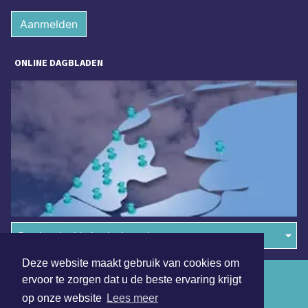
Aanmelden
ONLINE DAGBLADEN
Overige dagbladen in de regio
Deze website maakt gebruik van cookies om
Algemene voorwaarden
ervoor te zorgen dat u de beste ervaring krijgt
op onze website
Lees meer
Disclaimer