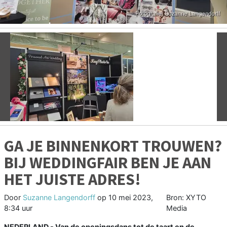
Vorige
V
GA JE BINNENKORT TROUWEN?
BIJ WEDDINGFAIR BEN JE AAN
HET JUISTE ADRES!
Door
Suzanne Langendorff
op
10 mei 2023,
Bron: XYTO
8:34 uur
Media
NEDERLAND - Van de openingsdans tot de taart en de