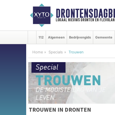
DRONTENSDAGB
lokaal nieuws dronten en flevolan
112
Algemeen
Bedrijvengids
Gemeente
Home
Specials
Trouwen
TROUWEN IN DRONTEN