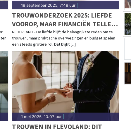
18 september 2025, 7:48 uur
|
TROUWONDERZOEK 2025: LIEFDE
VOOROP, MAAR FINANCIËN TELLEN
6
MEE
er
NEDERLAND - De liefde blijft de belangrijkste reden om te
nten
trouwen, maar praktische overwegingen en budget spelen
een steeds grotere rol. Dat blijkt [...]
1 mei 2025, 10:07 uur
|
TROUWEN IN FLEVOLAND: DIT