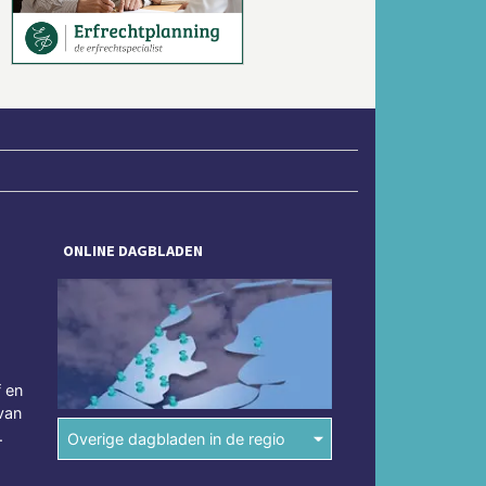
ONLINE DAGBLADEN
f en
van
.
Overige dagbladen in de regio