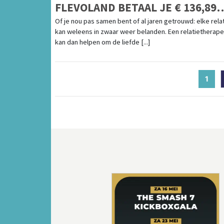
FLEVOLAND BETAAL JE € 136,89
PER UUR
Of je nou pas samen bent of al jaren getrouwd: elke rela
kan weleens in zwaar weer belanden. Een relatietherape
kan dan helpen om de liefde [...]
1
(cur
Vorige