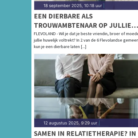
18 september 2025, 10:18 uur
|
EEN DIERBARE ALS
TROUWAMBTENAAR OP JULLIE
BRUILOFT? DIT KAN IN 2 VAN DE 
FLEVOLAND - Wil je dat je beste vriendin, broer of moed
jullie huwelijk voltrekt? In 2 van de 6 Flevolandse gemee
FLEVOLANDSE GEMEENTEN
kun je een dierbare laten [...]
12 augustus 2025, 9:29 uur
|
SAMEN IN RELATIETHERAPIE? IN