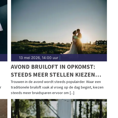
13 mei 2026, 14:00 uur
|
AVOND BRUILOFT IN OPKOMST:
STEEDS MEER STELLEN KIEZEN
VOOR EEN CEREMONIE BIJ
Trouwen in de avond wordt steeds populairder. Waar een
r
traditionele bruiloft vaak al vroeg op de dag begint, kiezen
ZONSONDERGANG
steeds meer bruidsparen ervoor om [...]