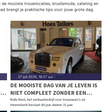
 de mooiste trouwlocaties, bruidsmode, catering en
lad brengt je praktische tips voor jouw grote dag.
27 juli 2026, 18:27 uur
|
DE MOOISTE DAG VAN JE LEVEN IS
IN
NIET COMPLEET ZONDER EEN
MOOIE TROUWAUTO
Rolls Rent, het verhuurbedrijf voor trouwauto’s uit
Heemskerk bestaat dit jaar alweer 31 jaar.