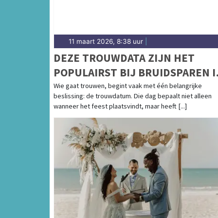
11 maart 2026, 8:38 uur
|
DEZE TROUWDATA ZIJN HET
POPULAIRST BIJ BRUIDSPAREN I
2026, 2027 EN 2028
Wie gaat trouwen, begint vaak met één belangrijke
beslissing: de trouwdatum. Die dag bepaalt niet alleen
wanneer het feest plaatsvindt, maar heeft [...]