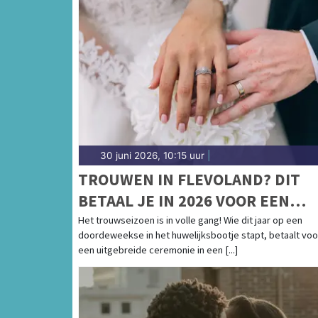
30 juni 2026, 10:15 uur
|
TROUWEN IN FLEVOLAND? DIT
BETAAL JE IN 2026 VOOR EEN
CEREMONIE OP VRIJDAGMIDDAG
Het trouwseizoen is in volle gang! Wie dit jaar op een
doordeweekse in het huwelijksbootje stapt, betaalt voo
een uitgebreide ceremonie in een [...]