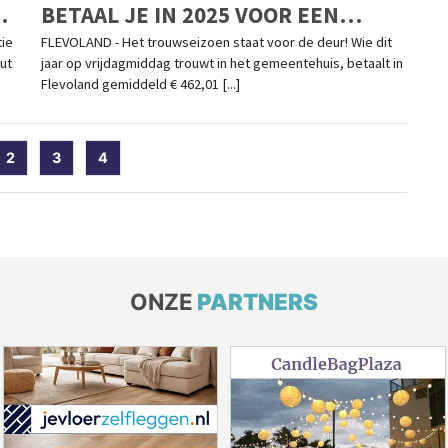
BETAAL JE IN 2025 VOOR EEN
HUWELIJKSCEREMONIE
tie
FLEVOLAND - Het trouwseizoen staat voor de deur! Wie dit
ut
jaar op vrijdagmiddag trouwt in het gemeentehuis, betaalt in
Flevoland gemiddeld € 462,01 [...]
rent)
2
3
4
ONZE
PARTNERS