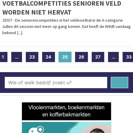
VOETBALCOMPETITIES SENIOREN VELD
WORDEN NIET HERVAT
ZEIST - De seniorencompetities in het veldvoetbal in de A-categorie
zullen dit seizoen niet meer op gang komen. Dat heeft de KNVB vandaag
bekend [...]
1
...
23
24
25
(current)
26
27
...
33