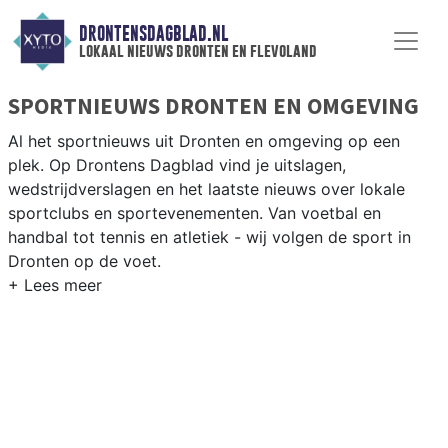
DRONTENSDAGBLAD.NL
lokaal nieuws dronten en flevoland
SPORTNIEUWS DRONTEN EN OMGEVING
Al het sportnieuws uit Dronten en omgeving op een
plek. Op Drontens Dagblad vind je uitslagen,
wedstrijdverslagen en het laatste nieuws over lokale
sportclubs en sportevenementen. Van voetbal en
handbal tot tennis en atletiek - wij volgen de sport in
Dronten op de voet.
LOKALE SPORT DRONTEN
Van FC Dronten en VV Biddinghuizen tot wielrennen in
de Flevolandse polder en zeilen op het Veluwemeer —
sport in Dronten past bij een actieve gemeenschap. Blijf
op de hoogte van alle sportieve uitslagen en prestaties
in Dronten.