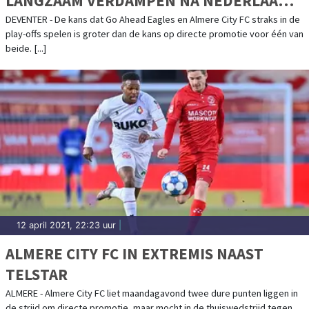
LANGZAAM VERDAMPEN NA NEDERLAAG
IN DEVENTER
DEVENTER - De kans dat Go Ahead Eagles en Almere City FC straks in de
play-offs spelen is groter dan de kans op directe promotie voor één van
beide. [...]
12 april 2021, 22:23 uur
|
ALMERE CITY FC IN EXTREMIS NAAST
TELSTAR
ALMERE - Almere City FC liet maandagavond twee dure punten liggen in
de strijd om directe promotie, maar mocht in de thuiswedstrijd tegen