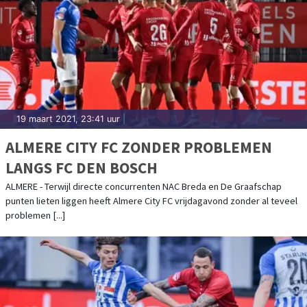
19 maart 2021, 23:41 uur
|
ALMERE CITY FC ZONDER PROBLEMEN
LANGS FC DEN BOSCH
ALMERE - Terwijl directe concurrenten NAC Breda en De Graafschap
punten lieten liggen heeft Almere City FC vrijdagavond zonder al teveel
problemen [...]