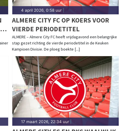
4 april 2026, 0:58 uur
|
N
ALMERE CITY FC OP KOERS VOOR
VIERDE PERIODETITEL
ALMERE – Almere City FC heeft vrijdagavond een belangrijke
ainer
stap gezet richting de vierde periodetitel in de Keuken
Kampioen Divisie. De ploeg boekte [...]
17 maart 2026, 22:34 uur
|