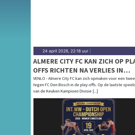
Veluwemeer — sport in Dronten past bij een
sportieve uitslagen en prestaties in Dronten.
24 april 2026, 22:18 uur
|
ALMERE CITY FC KAN ZICH OP PL
OFFS RICHTEN NA VERLIES IN
VENLO
VENLO - Almere City FC kan zich opmaken voor een twee
tegen FC Den Bosch in de play-offs. Op de laatste speel
van de Keuken Kampioen Divisie [...]