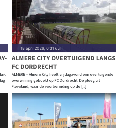
 actieve gemeenschap. Blijf op de hoogte van alle
18 april 2026, 6:31 uur
|
AY-
ALMERE CITY OVERTUIGEND LANGS
FC DORDRECHT
luik
ALMERE – Almere City heeft vrijdagavond een overtuigende
dag
overwinning geboekt op FC Dordrecht. De ploeg uit
Flevoland, waar de voorbereiding op de [...]