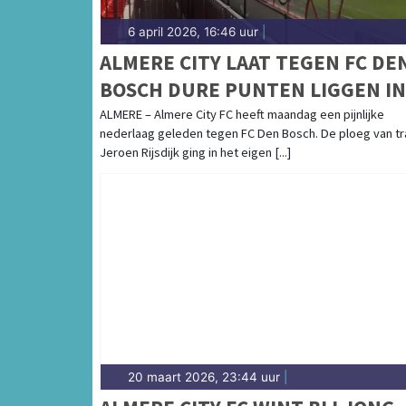
6 april 2026, 16:46 uur
|
ALMERE CITY LAAT TEGEN FC DE
BOSCH DURE PUNTEN LIGGEN IN
STRIJD OM PERIODETITEL
ALMERE – Almere City FC heeft maandag een pijnlijke
nederlaag geleden tegen FC Den Bosch. De ploeg van tr
Jeroen Rijsdijk ging in het eigen [...]
20 maart 2026, 23:44 uur
|