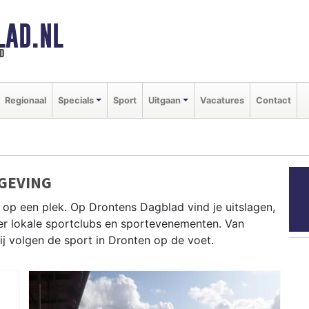
LAD.NL
d
Regionaal
Specials
Sport
Uitgaan
Vacatures
Contact
GEVING
 op een plek. Op Drontens Dagblad vind je uitslagen,
ver lokale sportclubs en sportevenementen. Van
wij volgen de sport in Dronten op de voet.
rennen in de Flevolandse polder en zeilen op het