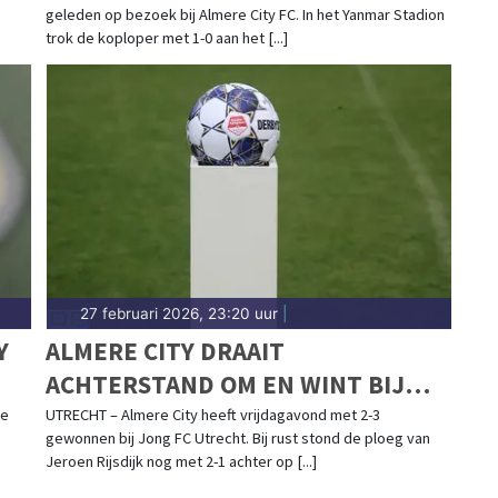
geleden op bezoek bij Almere City FC. In het Yanmar Stadion
trok de koploper met 1-0 aan het [...]
27 februari 2026, 23:20 uur
|
Y
ALMERE CITY DRAAIT
ACHTERSTAND OM EN WINT BIJ
JONG FC UTRECHT
de
UTRECHT – Almere City heeft vrijdagavond met 2-3
gewonnen bij Jong FC Utrecht. Bij rust stond de ploeg van
Jeroen Rijsdijk nog met 2-1 achter op [...]