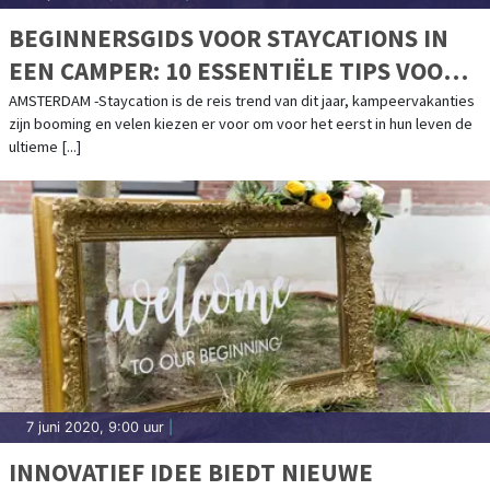
BEGINNERSGIDS VOOR STAYCATIONS IN
EEN CAMPER: 10 ESSENTIËLE TIPS VOOR
DE ULTIEME NEDERLANDSE ROAD TRIP
AMSTERDAM -Staycation is de reis trend van dit jaar, kampeervakanties
zijn booming en velen kiezen er voor om voor het eerst in hun leven de
DEZE ZOMER
ultieme [...]
7 juni 2020, 9:00 uur
|
INNOVATIEF IDEE BIEDT NIEUWE