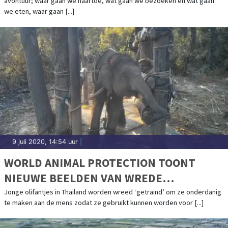
avontuur; waar gaan we naartoe, wat gaan we bezoeken en wat gaan
we eten, waar gaan [...]
9 juli 2020, 14:54 uur
|
WORLD ANIMAL PROTECTION TOONT
NIEUWE BEELDEN VAN WREDE
OLIFANTENTRAINING
Jonge olifantjes in Thailand worden wreed ‘getraind’ om ze onderdanig
te maken aan de mens zodat ze gebruikt kunnen worden voor [...]