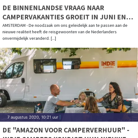
DE BINNENLANDSE VRAAG NAAR
CAMPERVAKANTIES GROEIT IN JUNI EN
JULI 900% IN VERGELIJKING MET VORIG
AMSTERDAM - De noodzaak om ons geleidelijk aan te passen aan de
nieuwe realiteit heeft de reisgewoonten van de Nederlanders
JAAR
onvermijdelijk veranderd. [...]
7 augustus 2020, 10:21 uur
|
DE "AMAZON VOOR CAMPERVERHUUR" -