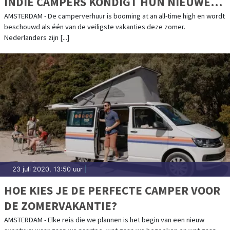
INDIE CAMPERS KONDIGT HUN NIEUWE
CAMPERVERHUUR MARKTPLAATS AAN
AMSTERDAM - De camperverhuur is booming at an all-time high en wordt
beschouwd als één van de veiligste vakanties deze zomer.
Nederlanders zijn [...]
23 juli 2020, 13:50 uur
|
HOE KIES JE DE PERFECTE CAMPER VOOR
DE ZOMERVAKANTIE?
AMSTERDAM - Elke reis die we plannen is het begin van een nieuw