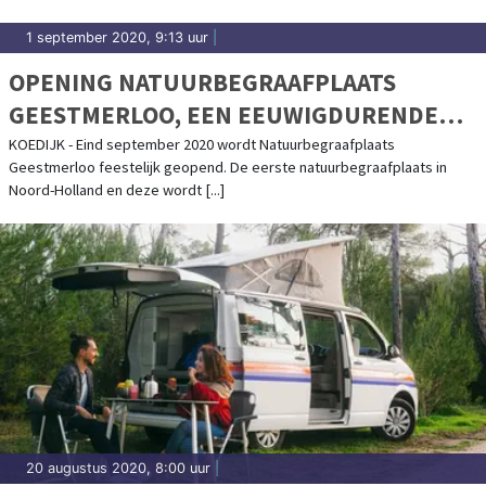
1 september 2020, 9:13 uur
|
OPENING NATUURBEGRAAFPLAATS
GEESTMERLOO, EEN EEUWIGDURENDE
RUSTPLAATS IN DE NATUUR
KOEDIJK - Eind september 2020 wordt Natuurbegraafplaats
Geestmerloo feestelijk geopend. De eerste natuurbegraafplaats in
Noord-Holland en deze wordt [...]
20 augustus 2020, 8:00 uur
|