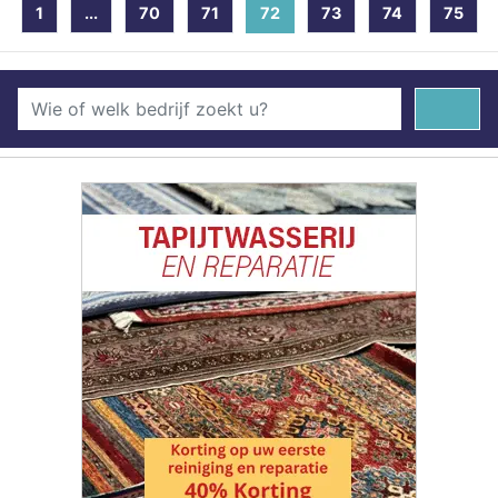
1
...
70
71
72
(current)
73
74
75