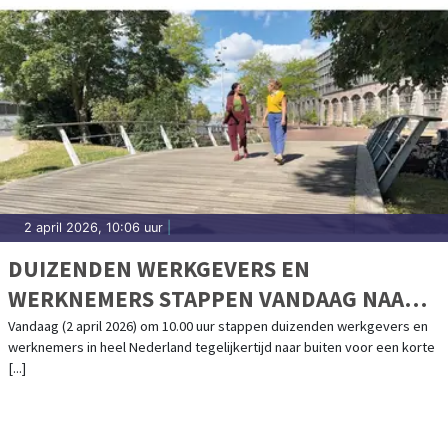
2 april 2026, 10:06 uur
|
DUIZENDEN WERKGEVERS EN
WERKNEMERS STAPPEN VANDAAG NAAR
BUITEN VOOR DE GROOTSTE
Vandaag (2 april 2026) om 10.00 uur stappen duizenden werkgevers en
werknemers in heel Nederland tegelijkertijd naar buiten voor een korte
WERKWANDELING IN NEDERLAND OOIT
[...]