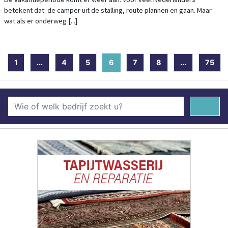
betekent dat: de camper uit de stalling, route plannen en gaan. Maar
wat als er onderweg [...]
1
...
4
5
6
(current)
7
8
...
75