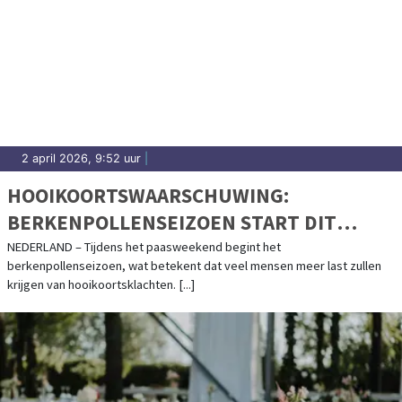
2 april 2026, 9:52 uur
|
HOOIKOORTSWAARSCHUWING:
BERKENPOLLENSEIZOEN START DIT
PAASWEEKEND
NEDERLAND – Tijdens het paasweekend begint het
berkenpollenseizoen, wat betekent dat veel mensen meer last zullen
krijgen van hooikoortsklachten. [...]