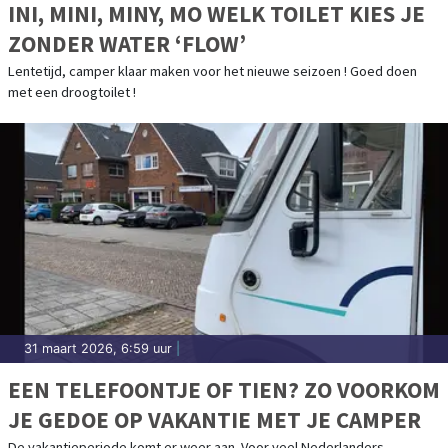
INI, MINI, MINY, MO WELK TOILET KIES JE
ZONDER WATER ‘FLOW’
Lentetijd, camper klaar maken voor het nieuwe seizoen ! Goed doen
met een droogtoilet !
31 maart 2026, 6:59 uur
|
EEN TELEFOONTJE OF TIEN? ZO VOORKOM
JE GEDOE OP VAKANTIE MET JE CAMPER
De vakantieperiode komt er weer aan. Voor veel Nederlanders