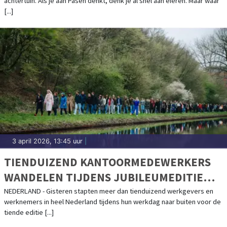
achtertuin. Als je aan Pasen denkt, denk je al snel aan eieren. Maar waar
[...]
3 april 2026, 13:45 uur
|
TIENDUIZEND KANTOORMEDEWERKERS
WANDELEN TIJDENS JUBILEUMEDITIE
VAN WANDEL TIJDENS JE WERKDAG
NEDERLAND - Gisteren stapten meer dan tienduizend werkgevers en
werknemers in heel Nederland tijdens hun werkdag naar buiten voor de
tiende editie [...]