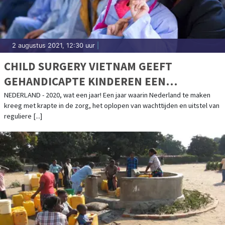
2 augustus 2021, 12:30 uur
|
CHILD SURGERY VIETNAM GEEFT
GEHANDICAPTE KINDEREN EEN
TOEKOMST
NEDERLAND - 2020, wat een jaar! Een jaar waarin Nederland te maken
kreeg met krapte in de zorg, het oplopen van wachttijden en uitstel van
reguliere [...]