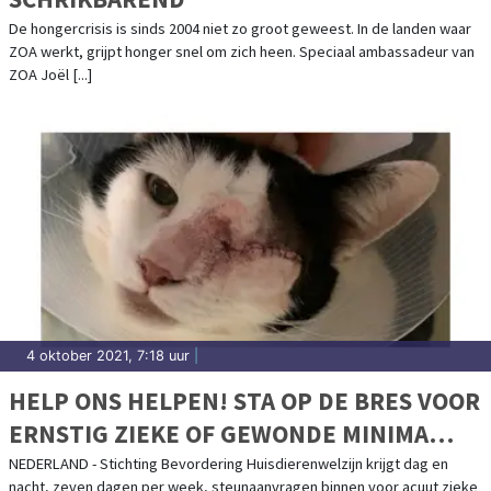
De hongercrisis is sinds 2004 niet zo groot geweest. In de landen waar
ZOA werkt, grijpt honger snel om zich heen. Speciaal ambassadeur van
ZOA Joël [...]
4 oktober 2021, 7:18 uur
|
HELP ONS HELPEN! STA OP DE BRES VOOR
ERNSTIG ZIEKE OF GEWONDE MINIMA
HUISDIEREN
NEDERLAND - Stichting Bevordering Huisdierenwelzijn krijgt dag en
nacht, zeven dagen per week, steunaanvragen binnen voor acuut zieke