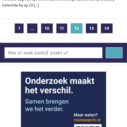
beleefde hij op 10 [...]
1
...
10
11
12
(current)
13
14