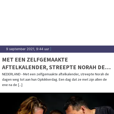
9 september 2021, 9:44 uur
|
MET EEN ZELFGEMAAKTE
AFTELKALENDER, STREEPTE NORAH DE
DAGEN WEG TOT AAN HUN OPKIKKERDAG
NEDERLAND - Met een zelfgemaakte aftelkalender, streepte Norah de
dagen weg tot aan hun Opkikkerdag. Een dag dat ze met zijn allen de
ene na de [...]