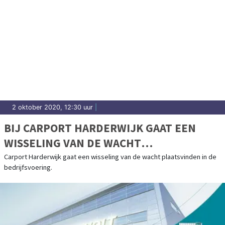
2 oktober 2020, 12:30 uur
|
BIJ CARPORT HARDERWIJK GAAT EEN
WISSELING VAN DE WACHT
PLAATSVINDEN IN DE BEDRIJFSVOERING
Carport Harderwijk gaat een wisseling van de wacht plaatsvinden in de
bedrijfsvoering.