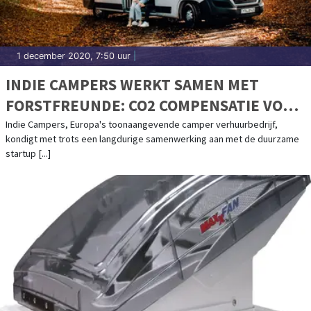
1 december 2020, 7:50 uur
|
INDIE CAMPERS WERKT SAMEN MET
FORSTFREUNDE: CO2 COMPENSATIE VOOR
JE ROADTRIP DOOR HET PLANTEN VAN
Indie Campers, Europa's toonaangevende camper verhuurbedrijf,
kondigt met trots een langdurige samenwerking aan met de duurzame
BOMEN
startup [...]