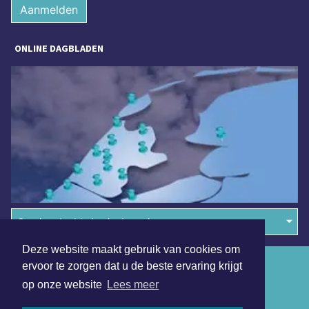
Aanmelden
ONLINE DAGBLADEN
Overige dagbladen in de regio
Deze website maakt gebruik van cookies om
Algemene voorwaarden
ervoor te zorgen dat u de beste ervaring krijgt
op onze website
Lees meer
Disclaimer