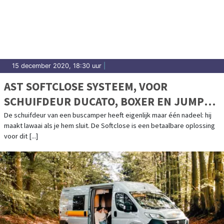
15 december 2020, 18:30 uur
|
AST SOFTCLOSE SYSTEEM, VOOR
SCHUIFDEUR DUCATO, BOXER EN JUMPER
>2006
De schuifdeur van een buscamper heeft eigenlijk maar één nadeel: hij
maakt lawaai als je hem sluit. De Softclose is een betaalbare oplossing
voor dit [...]