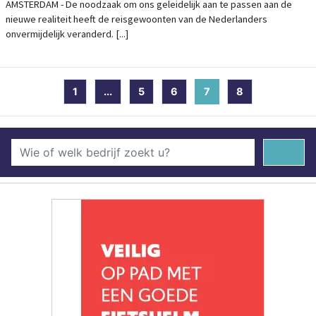
JULI 900% IN VERGELIJKING MET VORIG
AMSTERDAM - De noodzaak om ons geleidelijk aan te passen aan de
nieuwe realiteit heeft de reisgewoonten van de Nederlanders
JAAR
onvermijdelijk veranderd. [...]
1
...
5
6
7
(current)
8