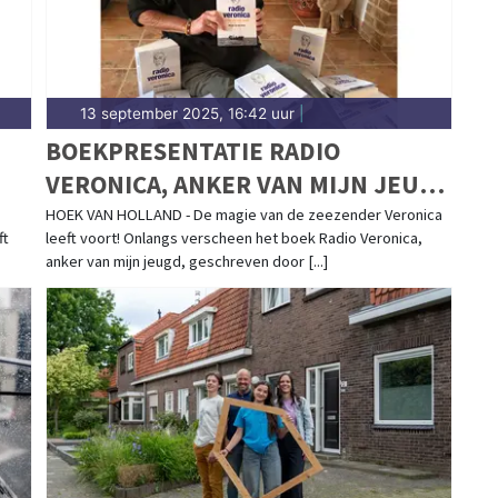
13 september 2025, 16:42 uur
|
BOEKPRESENTATIE RADIO
VERONICA, ANKER VAN MIJN JEUGD
IN MUSEUM ROCKART
s
HOEK VAN HOLLAND - De magie van de zeezender Veronica
ft
leeft voort! Onlangs verscheen het boek Radio Veronica,
anker van mijn jeugd, geschreven door [...]