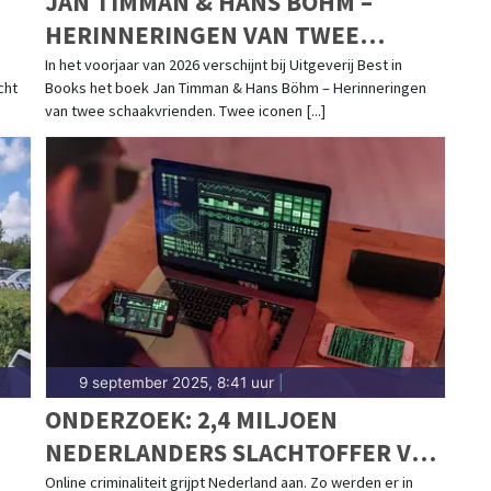
JAN TIMMAN & HANS BÖHM –
HERINNERINGEN VAN TWEE
SCHAAKVRIENDEN
e
In het voorjaar van 2026 verschijnt bij Uitgeverij Best in
cht
Books het boek Jan Timman & Hans Böhm – Herinneringen
van twee schaakvrienden. Twee iconen [...]
9 september 2025, 8:41 uur
|
ONDERZOEK: 2,4 MILJOEN
NEDERLANDERS SLACHTOFFER VAN
EER
ONLINE CRIMINALITEIT IN 2024
Online criminaliteit grijpt Nederland aan. Zo werden er in