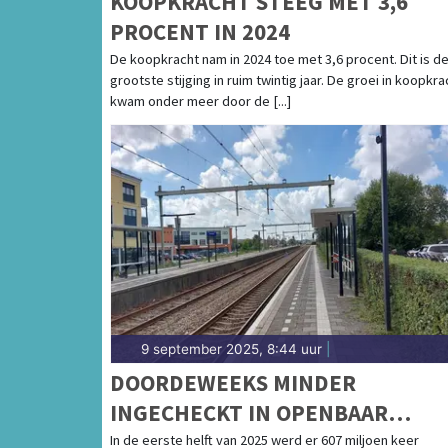
KOOPKRACHT STEEG MET 3,6
PROCENT IN 2024
De koopkracht nam in 2024 toe met 3,6 procent. Dit is d
grootste stijging in ruim twintig jaar. De groei in koopkra
kwam onder meer door de [...]
9 september 2025, 8:44 uur
|
DOORDEWEEKS MINDER
INGECHECKT IN OPENBAAR
VERVOER, IN WEEKEND JUIST M
In de eerste helft van 2025 werd er 607 miljoen keer