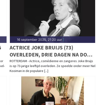
16 september 2025, 21:20 uur
|
G
ACTRICE JOKE BRUIJS (73)
OVERLEDEN, DRIE DAGEN NA DOOD
VAN EX-MAN GERARD COX
oor
ROTTERDAM - Actrice, comédienne en zangeres Joke Bruijs
kel-
is op 73-jarige leeftijd overleden. Ze speelde onder meer Nel
Kooiman in de populaire [...]