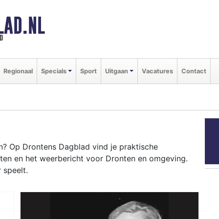
LAD.NL
d
Regionaal
Specials
Sport
Uitgaan
Vacatures
Contact
? Op Drontens Dagblad vind je praktische
nten en het weerbericht voor Dronten en omgeving.
 speelt.
TEN
nten als Lowlands op de Walibi-locatie en het