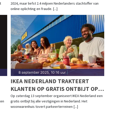
t
2024, maar liefst 2.4 miljoen Nederlanders slachtoffer van
online oplichting en fraude. [...]
8 september 2025, 10:16 uur
|
IKEA NEDERLAND TRAKTEERT
KLANTEN OP GRATIS ONTBIJT OP
ZATERDAG 13 SEPTEMBER
Op zaterdag 13 september organiseert IKEA Nederland een
ten
gratis ontbijt bij alle vestigingen in Nederland. Het
woonwarenhuis tovert parkeerterreinen [...]