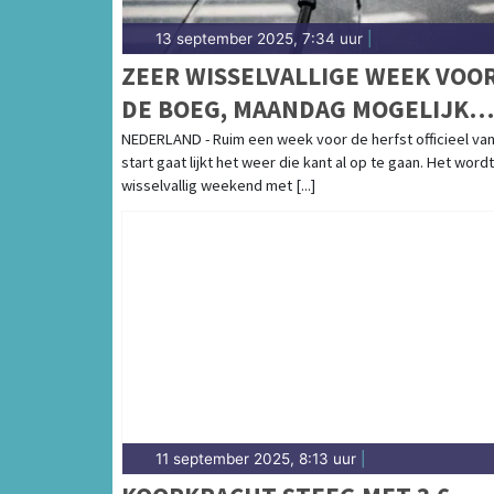
13 september 2025, 7:34 uur
|
ZEER WISSELVALLIGE WEEK VOO
DE BOEG, MAANDAG MOGELIJK
ONSTUIMIG
NEDERLAND - Ruim een week voor de herfst officieel va
start gaat lijkt het weer die kant al op te gaan. Het word
wisselvallig weekend met [...]
11 september 2025, 8:13 uur
|