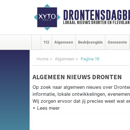
DRONTENSDAGB
lokaal nieuws dronten en flevolan
112
Algemeen
Bedrijvengids
Gemeente
Home
Algemeen
Pagina 16
ALGEMEEN NIEUWS DRONTEN
Op zoek naar algemeen nieuws over Dronten
informatie, lokale ontwikkelingen, eveneme
Wij zorgen ervoor dat jij precies weet wat er
PRAKTISCHE INFORMATIE DRON
Van werkzaamheden op de N305 tot eveneme