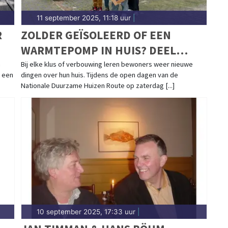
11 september 2025, 11:18 uur
|
R
ZOLDER GEÏSOLEERD OF EEN
WARMTEPOMP IN HUIS? DEEL
JOUW ERVARINGEN
n
Bij elke klus of verbouwing leren bewoners weer nieuwe
t een
dingen over hun huis. Tijdens de open dagen van de
Nationale Duurzame Huizen Route op zaterdag [...]
10 september 2025, 17:33 uur
|