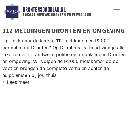
DRONTENSDAGBLAD.NL
lokaal nieuws dronten en flevoland
112 MELDINGEN DRONTEN EN OMGEVING
Op zoek naar de laatste 112 meldingen en P2000
berichten uit Dronten? Op Drontens Dagblad vind je alle
inzetten van brandweer, politie en ambulance in Dronten
en omgeving. Wij volgen de P2000 meldkamer op de
voet en brengen de complete verhalen achter de
hulpdiensten bij jou thuis.
P2000 MELDINGEN DRONTEN
Van incidenten op de N305 en de N307 tot meldingen in
Dronten, Swifterbant en Biddinghuizen — onze redactie
volgt het 112-nieuws in de polder.