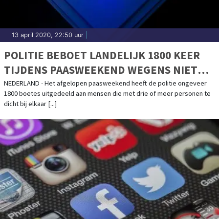
13 april 2020, 22:50 uur
|
POLITIE BEBOET LANDELIJK 1800 KEER
TIJDENS PAASWEEKEND WEGENS NIET
NALEVEN MAATREGELEN
NEDERLAND - Het afgelopen paasweekend heeft de politie ongeveer
1800 boetes uitgedeeld aan mensen die met drie of meer personen te
dicht bij elkaar [...]