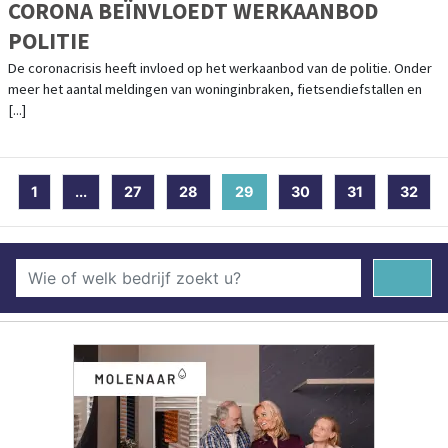
CORONA BEÏNVLOEDT WERKAANBOD
POLITIE
De coronacrisis heeft invloed op het werkaanbod van de politie. Onder
meer het aantal meldingen van woninginbraken, fietsendiefstallen en
[...]
1
...
27
28
29
(current)
30
31
32