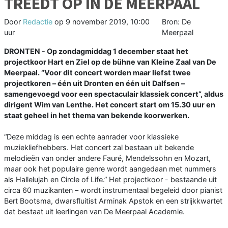
TREEDT OP IN DE MEERPAAL
Door
Redactie
op
9 november 2019, 10:00
Bron: De
uur
Meerpaal
DRONTEN - Op zondagmiddag 1 december staat het
projectkoor Hart en Ziel op de bühne van Kleine Zaal van De
Meerpaal. “Voor dit concert worden maar liefst twee
projectkoren – één uit Dronten en één uit Dalfsen –
samengevoegd voor een spectaculair klassiek concert”, aldus
dirigent Wim van Lenthe. Het concert start om 15.30 uur en
staat geheel in het thema van bekende koorwerken.
“Deze middag is een echte aanrader voor klassieke
muziekliefhebbers. Het concert zal bestaan uit bekende
melodieën van onder andere Fauré, Mendelssohn en Mozart,
maar ook het populaire genre wordt aangedaan met nummers
als Hallelujah en Circle of Life.” Het projectkoor - bestaande uit
circa 60 muzikanten – wordt instrumentaal begeleid door pianist
Bert Bootsma, dwarsfluitist Arminak Apstok en een strijkkwartet
dat bestaat uit leerlingen van De Meerpaal Academie.