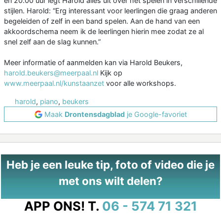
en 20.00 uur legt Harold alles uit over het spelen in verschillende
stijlen. Harold: “Erg interessant voor leerlingen die graag anderen
begeleiden of zelf in een band spelen. Aan de hand van een
akkoordschema neem ik de leerlingen hierin mee zodat ze al
snel zelf aan de slag kunnen.”
Meer informatie of aanmelden kan via Harold Beukers,
harold.beukers@meerpaal.nl
Kijk op
www.meerpaal.nl/kunstaanzet
voor alle workshops.
harold
,
piano
,
beukers
Maak
Drontensdagblad
je Google-favoriet
Heb je een leuke tip, foto of video die je
met ons wilt delen?
APP ONS!
T.
06 - 574 71 321