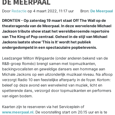
DE MEERPAAL
Door
Redactie
op
4 maart 2022, 11:17 uur
Bron:
De Meerpaal
DRONTEN - Op zaterdag 19 maart staat Off The Wall op de
theateragenda van de Meerpaal. In deze wervelende Michael
Jackson tribute show staat het wereldberoemde repertoire
van The King of Pop centraal. Geheel in de stijl van Michael
Jackons laatste show 'This is It' wordt het publiek
ondergedompeld in een spectaculaire popbelevenis.
Leadzanger Milton Wijngaarde (onder anderen bekend van de
R&B-groep Roméo) brengt samen met topmuzikanten,
backingvocalisten en geweldige dansers een hommage aan
Michale Jackons op een uitzonderlijk muzikaal niveau. Na afloop
verzorgt Radio 10 een feestelijke afterparty in de foyer. Kortom:
beleef op deze avond een wervelwind van muziek, licht en
spetterende dans, verzorgd door topmuzikanten en performers
van eigen bodem.
Kaarten zijn te reserveren via het Serviceplein of
www.meerpaal.nl
. De voorstelling start om 20.15 uur en is te