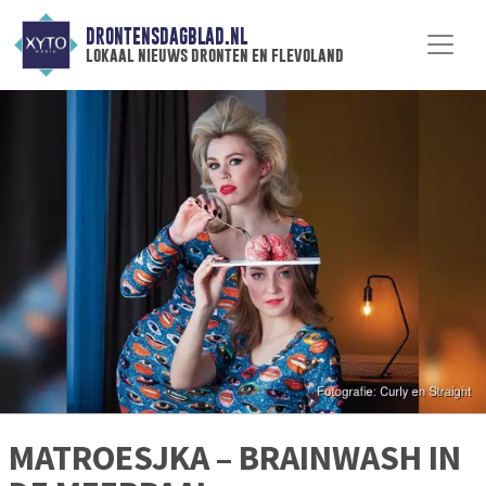
DRONTENSDAGBLAD.NL
lokaal nieuws dronten en flevoland
MATROESJKA – BRAINWASH IN