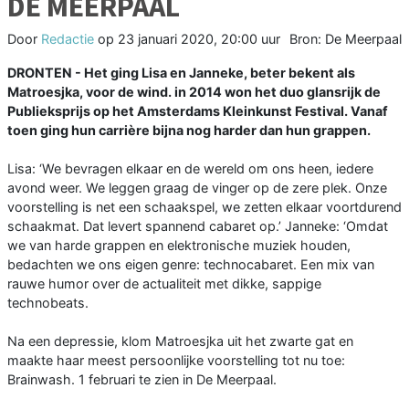
DE MEERPAAL
Door
Redactie
op
23 januari 2020, 20:00 uur
Bron: De Meerpaal
DRONTEN - Het ging Lisa en Janneke, beter bekent als
Matroesjka, voor de wind. in 2014 won het duo glansrijk de
Publieksprijs op het Amsterdams Kleinkunst Festival. Vanaf
toen ging hun carrière bijna nog harder dan hun grappen.
Lisa: ‘We bevragen elkaar en de wereld om ons heen, iedere
avond weer. We leggen graag de vinger op de zere plek. Onze
voorstelling is net een schaakspel, we zetten elkaar voortdurend
schaakmat. Dat levert spannend cabaret op.’ Janneke: ‘Omdat
we van harde grappen en elektronische muziek houden,
bedachten we ons eigen genre: technocabaret. Een mix van
rauwe humor over de actualiteit met dikke, sappige
technobeats.
Na een depressie, klom Matroesjka uit het zwarte gat en
maakte haar meest persoonlijke voorstelling tot nu toe:
Brainwash. 1 februari te zien in De Meerpaal.