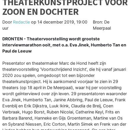
THEATERKUNSTPROJECT VOOR
ZOON EN DOCHTER
Door
Redactie
op
14 december 2019, 19:00
Bron: De
uur
Meerpaal
DRONTEN - Theatervoorstelling wordt grootste
interviewmarathon ooit, met o.a. Eva Jinek, Humberto Tan en
Paul de Leeuw
Presentator en theatermaker Marc de Hond heeft zijn
theatervoorstelling ‘Voortschrijdend Inzicht’, die hij vanaf januari
2020 zou spelen, omgedoopt tot een bijzonder
theaterkunstproject. Hij is aankomend voorjaar te zien in 29
theaters (op 18 april in De Meerpaal), waar hij per voorstelling
wordt geïnterviewd over zijn leven. 29 presentatoren waaronder
Eva Jinek, Humberto Tan, Janine Abbring, Paul de Leeuw, Frank
Evenblij en Erik Dijkstra, Luuk Ikink, Claudia de Breij, Coen
Verbraak, Hugo Borst, Ruben Nicolai, Catherine Keyl, Frits en
Barbara Barend, Hanneke en Gijs Groenteman, Martine van Os
en Sybrand Niessen, Eric Corton, Martin Simek en Frenk van der