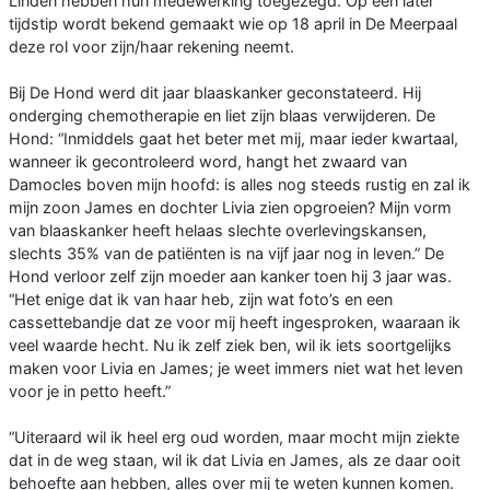
Linden hebben hun medewerking toegezegd. Op een later
tijdstip wordt bekend gemaakt wie op 18 april in De Meerpaal
deze rol voor zijn/haar rekening neemt.
Bij De Hond werd dit jaar blaaskanker geconstateerd. Hij
onderging chemotherapie en liet zijn blaas verwijderen. De
Hond: “Inmiddels gaat het beter met mij, maar ieder kwartaal,
wanneer ik gecontroleerd word, hangt het zwaard van
Damocles boven mijn hoofd: is alles nog steeds rustig en zal ik
mijn zoon James en dochter Livia zien opgroeien? Mijn vorm
van blaaskanker heeft helaas slechte overlevingskansen,
slechts 35% van de patiënten is na vijf jaar nog in leven.” De
Hond verloor zelf zijn moeder aan kanker toen hij 3 jaar was.
“Het enige dat ik van haar heb, zijn wat foto’s en een
cassettebandje dat ze voor mij heeft ingesproken, waaraan ik
veel waarde hecht. Nu ik zelf ziek ben, wil ik iets soortgelijks
maken voor Livia en James; je weet immers niet wat het leven
voor je in petto heeft.”
“Uiteraard wil ik heel erg oud worden, maar mocht mijn ziekte
dat in de weg staan, wil ik dat Livia en James, als ze daar ooit
behoefte aan hebben, alles over mij te weten kunnen komen.