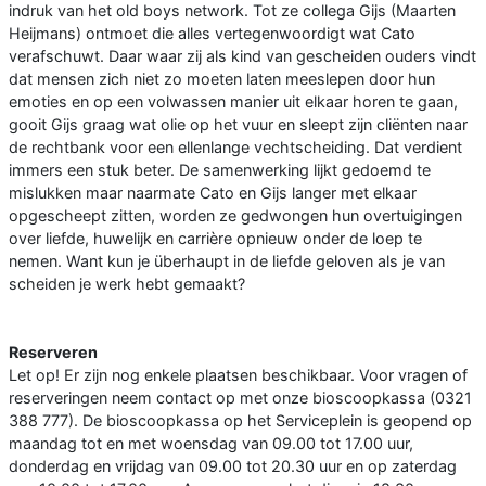
indruk van het old boys network. Tot ze collega Gijs (Maarten
Heijmans) ontmoet die alles vertegenwoordigt wat Cato
verafschuwt. Daar waar zij als kind van gescheiden ouders vindt
dat mensen zich niet zo moeten laten meeslepen door hun
emoties en op een volwassen manier uit elkaar horen te gaan,
gooit Gijs graag wat olie op het vuur en sleept zijn cliënten naar
de rechtbank voor een ellenlange vechtscheiding. Dat verdient
immers een stuk beter. De samenwerking lijkt gedoemd te
mislukken maar naarmate Cato en Gijs langer met elkaar
opgescheept zitten, worden ze gedwongen hun overtuigingen
over liefde, huwelijk en carrière opnieuw onder de loep te
nemen. Want kun je überhaupt in de liefde geloven als je van
scheiden je werk hebt gemaakt?
Reserveren
Let op! Er zijn nog enkele plaatsen beschikbaar. Voor vragen of
reserveringen neem contact op met onze bioscoopkassa (0321
388 777). De bioscoopkassa op het Serviceplein is geopend op
maandag tot en met woensdag van 09.00 tot 17.00 uur,
donderdag en vrijdag van 09.00 tot 20.30 uur en op zaterdag