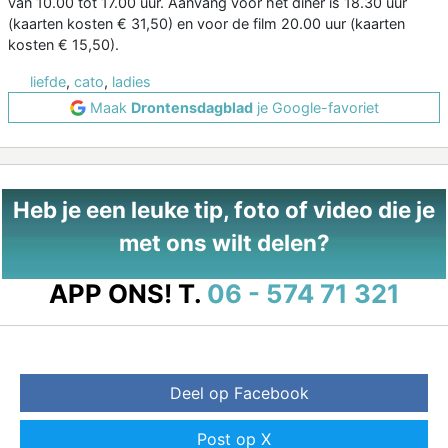
van 10.00 tot 17.00 uur. Aanvang voor het diner is 18.30 uur
(kaarten kosten € 31,50) en voor de film 20.00 uur (kaarten
kosten € 15,50).
liefde
,
cato
,
ladies
Maak
Drontensdagblad
je Google-favoriet
Heb je een leuke tip, foto of video die je
met ons wilt delen?
APP ONS!
T.
06 - 574 71 321
Deel op Facebook
Post op X