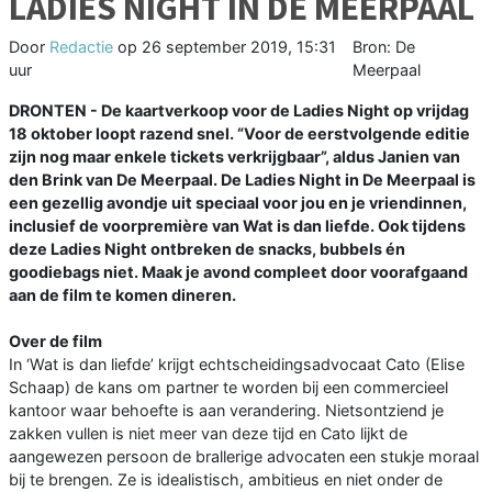
LADIES NIGHT IN DE MEERPAAL
Door
Redactie
op
26 september 2019, 15:31
Bron: De
uur
Meerpaal
DRONTEN - De kaartverkoop voor de Ladies Night op vrijdag
18 oktober loopt razend snel. “Voor de eerstvolgende editie
zijn nog maar enkele tickets verkrijgbaar”, aldus Janien van
den Brink van De Meerpaal. De Ladies Night in De Meerpaal is
een gezellig avondje uit speciaal voor jou en je vriendinnen,
inclusief de voorpremière van Wat is dan liefde. Ook tijdens
deze Ladies Night ontbreken de snacks, bubbels én
goodiebags niet. Maak je avond compleet door voorafgaand
aan de film te komen dineren.
Over de film
In ‘Wat is dan liefde’ krijgt echtscheidingsadvocaat Cato (Elise
Schaap) de kans om partner te worden bij een commercieel
kantoor waar behoefte is aan verandering. Nietsontziend je
zakken vullen is niet meer van deze tijd en Cato lijkt de
aangewezen persoon de brallerige advocaten een stukje moraal
bij te brengen. Ze is idealistisch, ambitieus en niet onder de