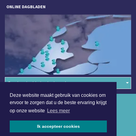
ONLINE DAGBLADEN
Overige dagbladen in de regio
Deze website maakt gebruik van cookies om
Algemene voorwaarden
ervoor te zorgen dat u de beste ervaring krijgt
op onze website
Lees meer
Disclaimer
Privacy Statement
Ik accepteer cookies
Copyright (c) 2026 | Drontensdagblad.nl - Alle rechten