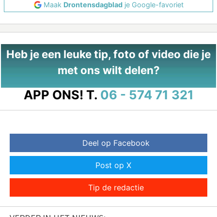
Maak
Drontensdagblad
je Google-favoriet
Heb je een leuke tip, foto of video die je
met ons wilt delen?
APP ONS!
T.
06 - 574 71 321
Deel op Facebook
Post op X
Tip de redactie