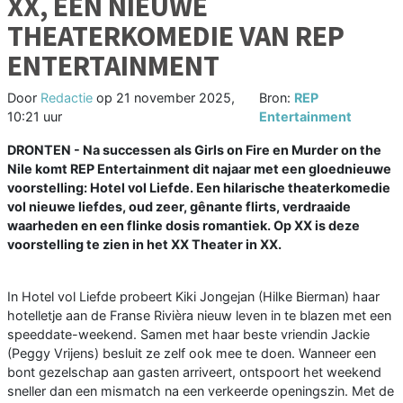
XX, EEN NIEUWE
THEATERKOMEDIE VAN REP
ENTERTAINMENT
Door
Redactie
op
21 november 2025,
Bron:
REP
10:21 uur
Entertainment
DRONTEN - Na successen als Girls on Fire en Murder on the
Nile komt REP Entertainment dit najaar met een gloednieuwe
voorstelling: Hotel vol Liefde. Een hilarische theaterkomedie
vol nieuwe liefdes, oud zeer, gênante flirts, verdraaide
waarheden en een flinke dosis romantiek. Op XX is deze
voorstelling te zien in het XX Theater in XX.
In Hotel vol Liefde probeert Kiki Jongejan (Hilke Bierman) haar
hotelletje aan de Franse Rivièra nieuw leven in te blazen met een
speeddate-weekend. Samen met haar beste vriendin Jackie
(Peggy Vrijens) besluit ze zelf ook mee te doen. Wanneer een
bont gezelschap aan gasten arriveert, ontspoort het weekend
sneller dan een mismatch na een verkeerde openingszin. Met de