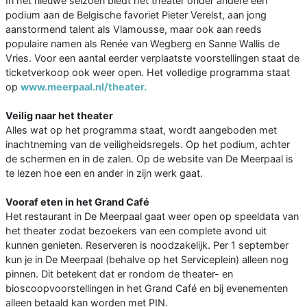
In het nieuwe seizoen biedt het theater onder andere een
podium aan de Belgische favoriet Pieter Verelst, aan jong
aanstormend talent als Vlamousse, maar ook aan reeds
populaire namen als Renée van Wegberg en Sanne Wallis de
Vries. Voor een aantal eerder verplaatste voorstellingen staat de
ticketverkoop ook weer open. Het volledige programma staat
op
www.meerpaal.nl/theater.
Veilig naar het theater
Alles wat op het programma staat, wordt aangeboden met
inachtneming van de veiligheidsregels. Op het podium, achter
de schermen en in de zalen. Op de website van De Meerpaal is
te lezen hoe een en ander in zijn werk gaat.
Vooraf eten in het Grand Café
Het restaurant in De Meerpaal gaat weer open op speeldata van
het theater zodat bezoekers van een complete avond uit
kunnen genieten. Reserveren is noodzakelijk. Per 1 september
kun je in De Meerpaal (behalve op het Serviceplein) alleen nog
pinnen. Dit betekent dat er rondom de theater- en
bioscoopvoorstellingen in het Grand Café en bij evenementen
alleen betaald kan worden met PIN.