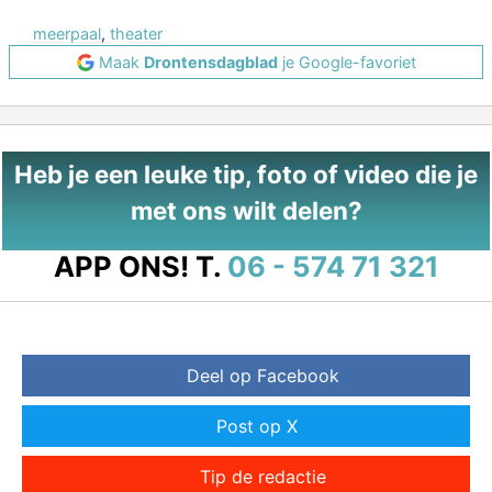
meerpaal
,
theater
Maak
Drontensdagblad
je Google-favoriet
Heb je een leuke tip, foto of video die je
met ons wilt delen?
APP ONS!
T.
06 - 574 71 321
Deel op Facebook
Post op X
Tip de redactie