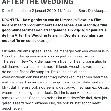
AFTER THE WEDDING
Door
Redactie
op
2 januari 2020, 11:11 uur
Bron: De Meerpaal
DRONTEN - Kom genieten van de filmreeks Flavour & Film.
Iedere maand programmeert De Meerpaal een prachtige film
gecombineerd met een arrangement. Op vrijdag 17 januari is
de film After the Wedding te zien in Dronten in combinatie
met koffie en een lekkernij.
Michelle Williams speelt Isabel, de manager van een weeshuis in
Calcutta., die op een uitnodiging ingaat van zakenvrouw
Theresa in New York die haar wil inlijven bij haar organisatie. In
ruil daarvoor zal Isabel het noodlijdende weeshuis voorzien van
de nodige financiële support. De keuze dat zij haar
weeskinderen dan niet meer mag bezoeken, maar hen daarmee
wel financieel kan redden is moeilijk voor Isabel. Helemaal als
blijkt dat Theresa ook nog eens is getrouwd met haar ex, Oscar,
waarmee ze een geheim deelt. De film is een Amerikaanse
remake van een Scandinavische film met dezelfde titel, destijds
geregisseerd door Suzanne Bier, die ook nu het script heeft
geschreven.