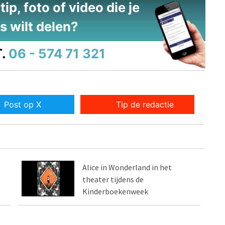
ip, foto of video die je
s wilt delen?
.
06 - 574 71 321
Post op X
Tip de redactie
Alice in Wonderland in het
theater tijdens de
Kinderboekenweek