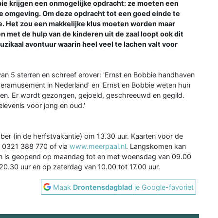
ie krijgen een onmogelijke opdracht: ze moeten een
ke omgeving. Om deze opdracht tot een goed einde te
gle. Het zou een makkelijke klus moeten worden maar
en met de hulp van de kinderen uit de zaal loopt ook dit
zikaal avontuur waarin heel veel te lachen valt voor
an 5 sterren en schreef erover: 'Ernst en Bobbie handhaven
nderamusement in Nederland' en 'Ernst en Bobbie weten hun
engen. Er wordt gezongen, gejoeld, geschreeuwd en gegild.
elevenis voor jong en oud.'
ber (in de herfstvakantie) om 13.30 uur. Kaarten voor de
a 0321 388 770 of via
www.meerpaal.nl
. Langskomen kan
lein is geopend op maandag tot en met woensdag van 09.00
 20.30 uur en op zaterdag van 10.00 tot 17.00 uur.
Maak
Drontensdagblad
je Google-favoriet