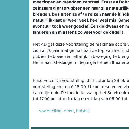
meezingen en meedoen centraal. Ernst en Bobb
zeldzaam dier terugbrengen naar zijn natuurlij
brengen, besluiten ze af te reizen naar de jun
natuurlijk gaat er weer veel, heel veel mis. Sam
avontuur toch weer goed af. Een doldwaas en mu
kinderen en minstens zo veel voor de ouders.
Het AD gaf deze voorstelling de maximale score v
zich al 20 jaar met gemak aan de top van het ki
publiek te boeien en letterlijk in beweging te br
Het maakt Geklungel in de jungle tot een theaterb
Reserveren De voorstelling start zaterdag 26 okto
voorstelling kosten € 18,00. U kunt reserveren vi
natuurlijk ook. De theaterkassa op het Servicep
tot 17.00 uur, donderdag en vrijdag van 09.00 tot
voorstelling
,
ernst
,
bobbie