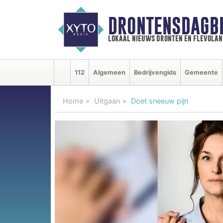
DRONTENSDAGB
lokaal nieuws dronten en flevolan
112
Algemeen
Bedrijvengids
Gemeente
Home
Uitgaan
Doet sneeuw pijn