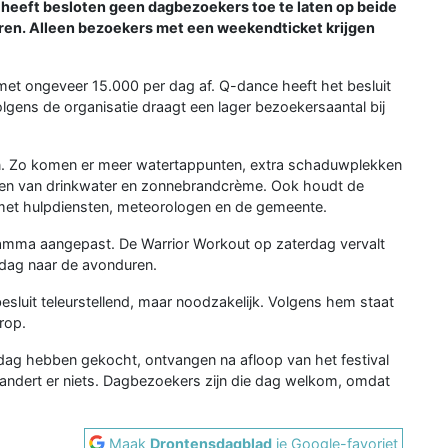
e heeft besloten geen dagbezoekers toe te laten op beide
en. Alleen bezoekers met een weekendticket krijgen
et ongeveer 15.000 per dag af. Q-dance heeft het besluit
gens de organisatie draagt een lager bezoekersaantal bij
en. Zo komen er meer watertappunten, extra schaduwplekken
en van drinkwater en zonnebrandcrème. Ook houdt de
 met hulpdiensten, meteorologen en de gemeente.
ramma aangepast. De Warrior Workout op zaterdag vervalt
dag naar de avonduren.
esluit teleurstellend, maar noodzakelijk. Volgens hem staat
rop.
rdag hebben gekocht, ontvangen na afloop van het festival
andert er niets. Dagbezoekers zijn die dag welkom, omdat
Maak
Drontensdagblad
je Google-favoriet