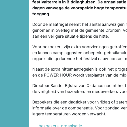
festivalterrein in Biddinghuizen. De organisati
dagen vanwege de voorspelde hoge temperatur
toegang.
Door de maatregel neemt het aantal aanwezigen m
genomen in overleg met de gemeente Dronten. Vol
aan een veiligere situatie tijdens de hitte.
Voor bezoekers zijn extra voorzieningen getroff
en kunnen campinggasten onbeperkt gebruikmak
organisatie gedurende het festival nauw contact
Naast de extra hittemaatregelen is ook het prog
en de POWER HOUR wordt verplaatst van de mid
Directeur Sander Bijlstra van Q-dance noemt het b
de veiligheid van bezoekers en medewerkers voo
Bezoekers die een dagticket voor vrijdag of zate
informatie over de compensatie. Voor zondag ver
lagere temperaturen worden verwacht.
bezoekers
,
organisatie