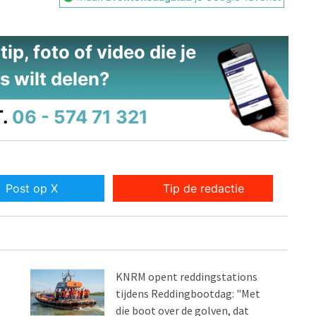
ip, foto of video die je
s wilt delen?
.
06 - 574 71 321
Post op X
Tip de redactie
KNRM opent reddingstations
tijdens Reddingbootdag: "Met
die boot over de golven, dat