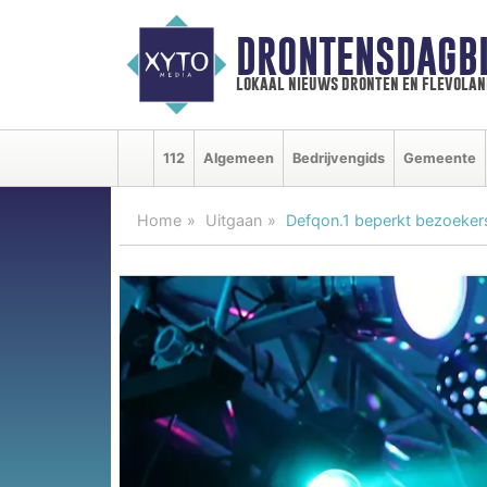
DRONTENSDAGB
lokaal nieuws dronten en flevolan
112
Algemeen
Bedrijvengids
Gemeente
Home
Uitgaan
Defqon.1 beperkt bezoeker