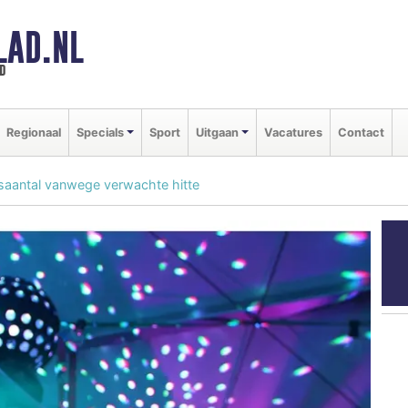
LAD.NL
d
Regionaal
Specials
Sport
Uitgaan
Vacatures
Contact
saantal vanwege verwachte hitte