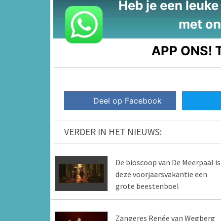
Heb je een leuke t
met on
APP ONS!
T
Deel op Facebook
VERDER IN HET NIEUWS:
De bioscoop van De Meerpaal is
deze voorjaarsvakantie een
grote beestenboel
Zangeres Renée van Wegberg