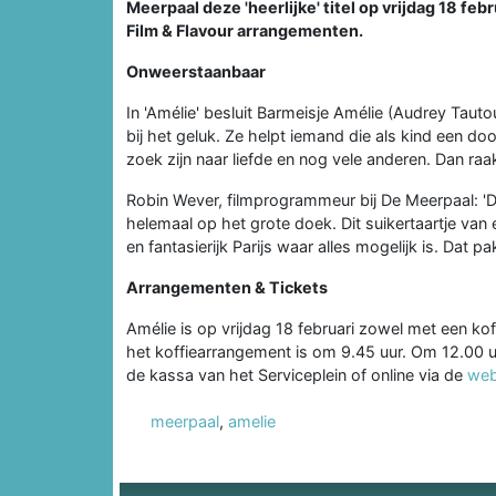
Meerpaal deze 'heerlijke' titel op vrijdag 18 fe
Film & Flavour arrangementen.
Onweerstaanbaar
In 'Amélie' besluit Barmeisje Amélie (Audrey Tau
bij het geluk. Ze helpt iemand die als kind een do
zoek zijn naar liefde en nog vele anderen. Dan raakt
Robin Wever, filmprogrammeur bij De Meerpaal: 'Dit
helemaal op het grote doek. Dit suikertaartje van 
en fantasierijk Parijs waar alles mogelijk is. Dat p
Arrangementen & Tickets
Amélie is op vrijdag 18 februari zowel met een k
het koffiearrangement is om 9.45 uur. Om 12.00 uu
de kassa van het Serviceplein of online via de
web
meerpaal
,
amelie