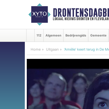
DRONTENSDAGB
lokaal nieuws dronten en flevolan
112
Algemeen
Bedrijvengids
Gemeente
Home
Uitgaan
'Amélie' keert terug in De 