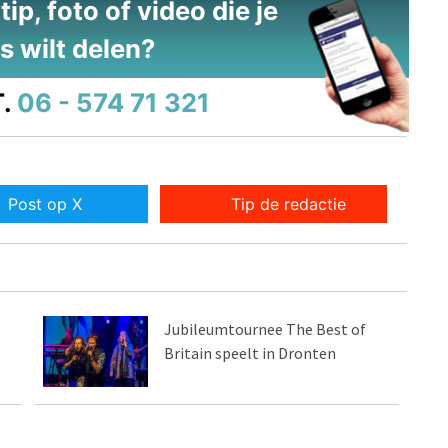
ip, foto of video die je
s wilt delen?
.
06 - 574 71 321
Post op X
Tip de redactie
Jubileumtournee The Best of
Britain speelt in Dronten