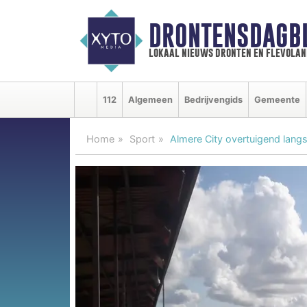
DRONTENSDAGB
lokaal nieuws dronten en flevolan
112
Algemeen
Bedrijvengids
Gemeente
Home
Sport
Almere City overtuigend lang