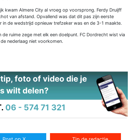
dijk kwam Almere City al vroeg op voorsprong. Ferdy Druijff
ot van afstand. Opvallend was dat dit pas zijn eerste
er in de wedstrijd opnieuw trefzeker was en de 3-1 maakte.
 de ruime zege met elk een doelpunt. FC Dordrecht wist via
n de nederlaag niet voorkomen.
ip, foto of video die je
s wilt delen?
.
06 - 574 71 321
Post op X
Tip de redactie