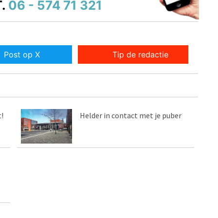
.
06 - 574 71 321
Post op X
Tip de redactie
!
Helder in contact met je puber