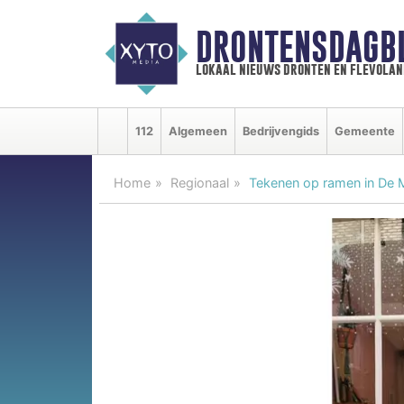
DRONTENSDAGB
lokaal nieuws dronten en flevolan
112
Algemeen
Bedrijvengids
Gemeente
Home
Regionaal
Tekenen op ramen in De 