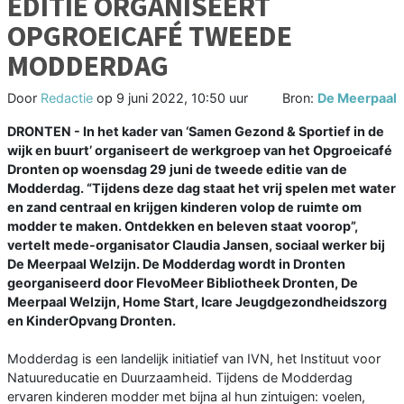
EDITIE ORGANISEERT
OPGROEICAFÉ TWEEDE
MODDERDAG
Door
Redactie
op
9 juni 2022, 10:50 uur
Bron:
De Meerpaal
DRONTEN - In het kader van ‘Samen Gezond & Sportief in de
wijk en buurt’ organiseert de werkgroep van het Opgroeicafé
Dronten op woensdag 29 juni de tweede editie van de
Modderdag. “Tijdens deze dag staat het vrij spelen met water
en zand centraal en krijgen kinderen volop de ruimte om
modder te maken. Ontdekken en beleven staat voorop”,
vertelt mede-organisator Claudia Jansen, sociaal werker bij
De Meerpaal Welzijn. De Modderdag wordt in Dronten
georganiseerd door FlevoMeer Bibliotheek Dronten, De
Meerpaal Welzijn, Home Start, Icare Jeugdgezondheidszorg
en KinderOpvang Dronten.
Modderdag is een landelijk initiatief van IVN, het Instituut voor
Natuureducatie en Duurzaamheid. Tijdens de Modderdag
ervaren kinderen modder met bijna al hun zintuigen: voelen,