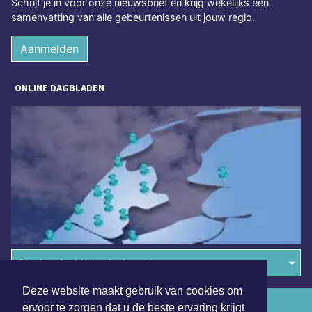
Schrijf je in voor onze nieuwsbrief en krijg wekelijks een
samenvatting van alle gebeurtenissen uit jouw regio.
Aanmelden
ONLINE DAGBLADEN
Overige dagbladen in de regio
Deze website maakt gebruik van cookies om
Algemene voorwaarden
ervoor te zorgen dat u de beste ervaring krijgt