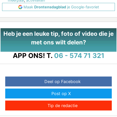
meerpaal
,
activiteiten
Maak
Drontensdagblad
je Google-favoriet
Heb je een leuke tip, foto of video die je
met ons wilt delen?
APP ONS!
T.
06 - 574 71 321
Deel op Facebook
Post op X
Tip de redactie