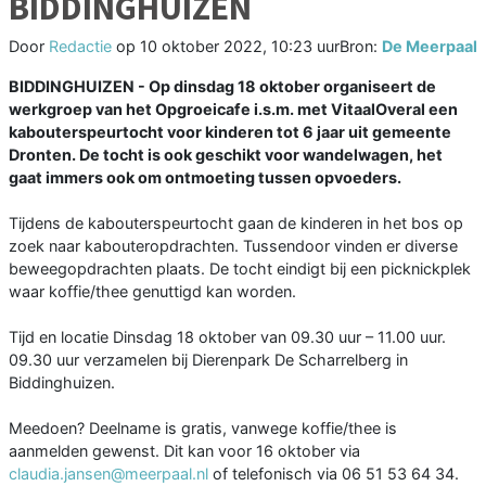
BIDDINGHUIZEN
Door
Redactie
op
10 oktober 2022, 10:23 uur
Bron:
De Meerpaal
BIDDINGHUIZEN - Op dinsdag 18 oktober organiseert de
werkgroep van het Opgroeicafe i.s.m. met VitaalOveral een
kabouterspeurtocht voor kinderen tot 6 jaar uit gemeente
Dronten. De tocht is ook geschikt voor wandelwagen, het
gaat immers ook om ontmoeting tussen opvoeders.
Tijdens de kabouterspeurtocht gaan de kinderen in het bos op
zoek naar kabouteropdrachten. Tussendoor vinden er diverse
beweegopdrachten plaats. De tocht eindigt bij een picknickplek
waar koffie/thee genuttigd kan worden.
Tijd en locatie Dinsdag 18 oktober van 09.30 uur – 11.00 uur.
09.30 uur verzamelen bij Dierenpark De Scharrelberg in
Biddinghuizen.
Meedoen? Deelname is gratis, vanwege koffie/thee is
aanmelden gewenst. Dit kan voor 16 oktober via
claudia.jansen@meerpaal.nl
of telefonisch via 06 51 53 64 34.