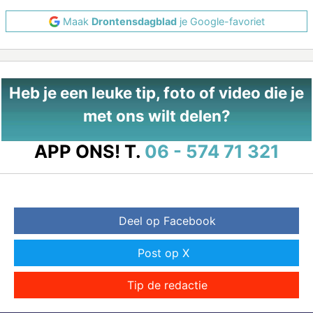
Maak
Drontensdagblad
je Google-favoriet
Heb je een leuke tip, foto of video die je
met ons wilt delen?
APP ONS!
T.
06 - 574 71 321
Deel op Facebook
Post op X
Tip de redactie