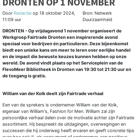
DRONTEN OP 1 NOVEMBER
Door
Redactie
op
18 oktober 2024,
Bron: Netwerk
11:09 uur
Duurzaamheid
DRONTEN - Op vrijdagavond 1 november organiseert de
Werkgroep Fairtrade Dronten een inspirerende avond
speciaal voor bedrijven én particulieren. Deze bijeenkomst
biedt een unieke kans om meer te leren over eerlijke handel
en de impact die bewuste keuzes kunnen hebben op onze
wereld. De avond vindt plaats op het Serviceplein van de
FlevoMeer Bibliotheek in Dronten van 19:30 tot 21:30 uur en
de toegang is gratis.
William van der Kolk deelt zijn Fairtrade verhaal
Een van de sprekers is ondernemer William van der Kolk,
eigenaar van William's, Fashion for Men. William zal zijn
persoonlijke verhaal delen over de motivatie achter zijn Fairtrade
assortiment. Hij bespreekt de uitdagingen, overwegingen en
successen die hij onderweg heeft ervaren en geeft concrete tips
over hoe ook jij, als consument of ondernemer, een positieve