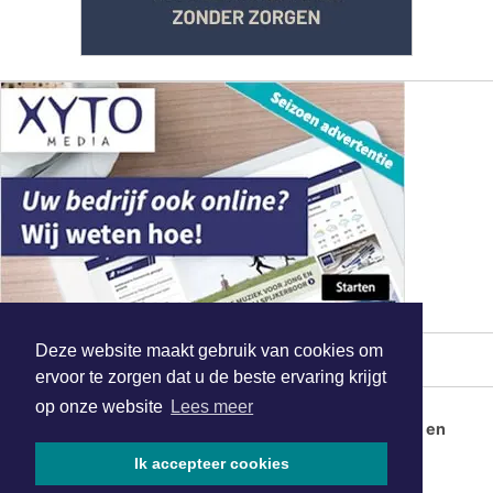
Deze website maakt gebruik van cookies om
MEEST GELEZEN
ervoor te zorgen dat u de beste ervaring krijgt
Flitsmarathon van start: extra
op onze website
Lees meer
snelheidscontroles in Nederland en
populaire vakantielanden
Ik accepteer cookies