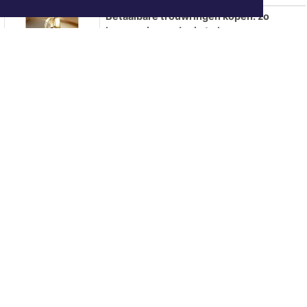
Betaalbare trouwringen kopen: zo
bespaar je zonder in te leveren op
kwaliteit
Hotels in Dronten
Aantal fastfoodzaken in 20 jaar bijna
verdubbeld
ONZE
PARTNERS