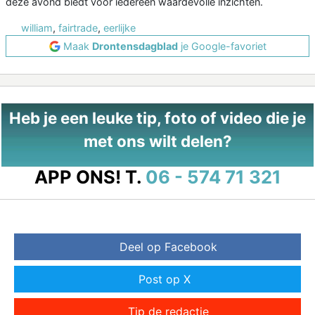
deze avond biedt voor iedereen waardevolle inzichten.
william
,
fairtrade
,
eerlijke
Maak
Drontensdagblad
je Google-favoriet
Heb je een leuke tip, foto of video die je
met ons wilt delen?
APP ONS!
T.
06 - 574 71 321
Deel op Facebook
Post op X
Tip de redactie