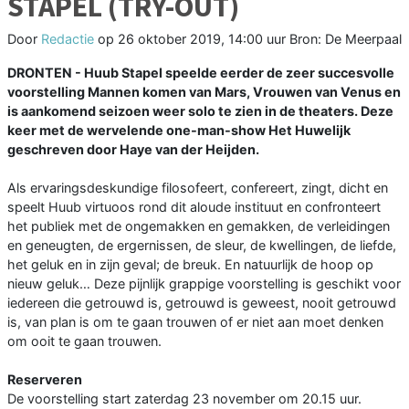
STAPEL (TRY-OUT)
Door
Redactie
op
26 oktober 2019, 14:00 uur
Bron: De Meerpaal
DRONTEN - Huub Stapel speelde eerder de zeer succesvolle
voorstelling Mannen komen van Mars, Vrouwen van Venus en
is aankomend seizoen weer solo te zien in de theaters. Deze
keer met de wervelende one-man-show Het Huwelijk
geschreven door Haye van der Heijden.
Als ervaringsdeskundige filosofeert, confereert, zingt, dicht en
speelt Huub virtuoos rond dit aloude instituut en confronteert
het publiek met de ongemakken en gemakken, de verleidingen
en geneugten, de ergernissen, de sleur, de kwellingen, de liefde,
het geluk en in zijn geval; de breuk. En natuurlijk de hoop op
nieuw geluk… Deze pijnlijk grappige voorstelling is geschikt voor
iedereen die getrouwd is, getrouwd is geweest, nooit getrouwd
is, van plan is om te gaan trouwen of er niet aan moet denken
om ooit te gaan trouwen.
Reserveren
De voorstelling start zaterdag 23 november om 20.15 uur.