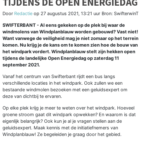
TIJDENS DE OPEN ENERGIEDAG
Door
Redactie
op
27 augustus 2021, 13:21 uur
Bron: SwifterwinT
SWIFTERBANT - Al eens gekeken op de plek bij waar de
windmolens van Windplanblauw worden gebouwd? Vast niet!
Want vanwege de veiligheid mag je niet zomaar op het terrein
komen. Nu krijg je de kans om te komen zien hoe de bouw van
het windpark vordert. Windplanblauw stelt zijn hekken open
tijdens de landelijke Open Energiedag op zaterdag 11
september 2021.
Vanaf het centrum van Swifterbant rijdt een bus langs
verschillende locaties in het windpark. Ook zullen we een
bestaande windmolen bezoeken met een geluidsexpert om
deze van dichtbij te ervaren.
Op elke plek krijg je meer te weten over het windpark. Hoeveel
groene stroom gaat dit windpark opwekken? En waarom is dat
eigenlijk belangrijk? Ook kun je al je vragen stellen aan de
geluidsexpert. Maak kennis met de initiatiefnemers van
Windplanblauw! Ze begeleiden je graag door het gebied.