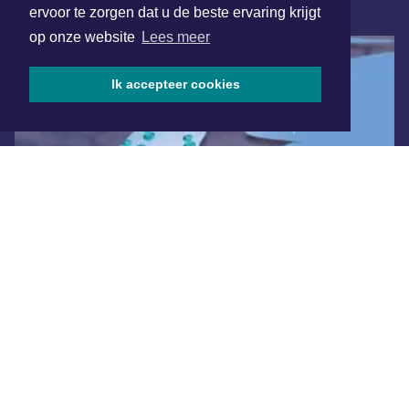
ONLINE DAGBLADEN
ervoor te zorgen dat u de beste ervaring krijgt
op onze website
Lees meer
Ik accepteer cookies
Overige dagbladen in de regio
Algemene voorwaarden
Disclaimer
Privacy Statement
Copyright (c) 2026 | Drontensdagblad.nl - Alle rechten