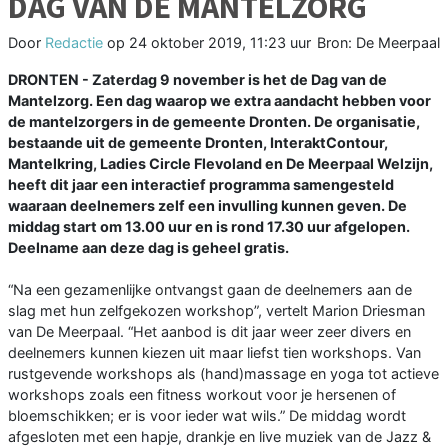
DAG VAN DE MANTELZORG
Door
Redactie
op
24 oktober 2019, 11:23 uur
Bron: De Meerpaal
DRONTEN - Zaterdag 9 november is het de Dag van de
Mantelzorg. Een dag waarop we extra aandacht hebben voor
de mantelzorgers in de gemeente Dronten. De organisatie,
bestaande uit de gemeente Dronten, InteraktContour,
Mantelkring, Ladies Circle Flevoland en De Meerpaal Welzijn,
heeft dit jaar een interactief programma samengesteld
waaraan deelnemers zelf een invulling kunnen geven. De
middag start om 13.00 uur en is rond 17.30 uur afgelopen.
Deelname aan deze dag is geheel gratis.
“Na een gezamenlijke ontvangst gaan de deelnemers aan de
slag met hun zelfgekozen workshop”, vertelt Marion Driesman
van De Meerpaal. “Het aanbod is dit jaar weer zeer divers en
deelnemers kunnen kiezen uit maar liefst tien workshops. Van
rustgevende workshops als (hand)massage en yoga tot actieve
workshops zoals een fitness workout voor je hersenen of
bloemschikken; er is voor ieder wat wils.” De middag wordt
afgesloten met een hapje, drankje en live muziek van de Jazz &