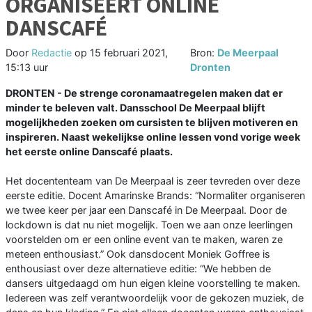
ORGANISEERT ONLINE
DANSCAFÉ
Door
Redactie
op
15 februari 2021,
Bron:
De Meerpaal
15:13 uur
Dronten
DRONTEN - De strenge coronamaatregelen maken dat er
minder te beleven valt. Dansschool De Meerpaal blijft
mogelijkheden zoeken om cursisten te blijven motiveren en
inspireren. Naast wekelijkse online lessen vond vorige week
het eerste online Danscafé plaats.
Het docententeam van De Meerpaal is zeer tevreden over deze
eerste editie. Docent Amarinske Brands: “Normaliter organiseren
we twee keer per jaar een Danscafé in De Meerpaal. Door de
lockdown is dat nu niet mogelijk. Toen we aan onze leerlingen
voorstelden om er een online event van te maken, waren ze
meteen enthousiast.” Ook dansdocent Moniek Goffree is
enthousiast over deze alternatieve editie: “We hebben de
dansers uitgedaagd om hun eigen kleine voorstelling te maken.
Iedereen was zelf verantwoordelijk voor de gekozen muziek, de