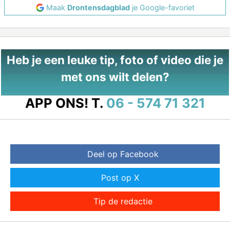
Maak
Drontensdagblad
je Google-favoriet
Heb je een leuke tip, foto of video die je
met ons wilt delen?
APP ONS!
T.
06 - 574 71 321
Deel op Facebook
Post op X
Tip de redactie