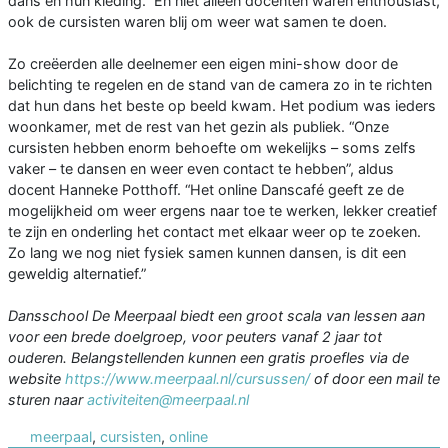
dans en hun kleding.” En niet alleen docenten waren enthousiast,
ook de cursisten waren blij om weer wat samen te doen.
Zo creëerden alle deelnemer een eigen mini-show door de
belichting te regelen en de stand van de camera zo in te richten
dat hun dans het beste op beeld kwam. Het podium was ieders
woonkamer, met de rest van het gezin als publiek. “Onze
cursisten hebben enorm behoefte om wekelijks – soms zelfs
vaker – te dansen en weer even contact te hebben”, aldus
docent Hanneke Potthoff. “Het online Danscafé geeft ze de
mogelijkheid om weer ergens naar toe te werken, lekker creatief
te zijn en onderling het contact met elkaar weer op te zoeken.
Zo lang we nog niet fysiek samen kunnen dansen, is dit een
geweldig alternatief.”
Dansschool De Meerpaal biedt een groot scala van lessen aan
voor een brede doelgroep, voor peuters vanaf 2 jaar tot
ouderen. Belangstellenden kunnen een gratis proefles via de
website
https://www.meerpaal.nl/cursussen/
of door een mail te
sturen naar
activiteiten@meerpaal.nl
meerpaal
,
cursisten
,
online