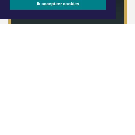
Ik accepteer cookies
|
Nieuws | Sport | Evenementen
Hoofdvestiging:
van Benthuizenlaan 1
1701 BZ Heerhugowaard
072 8200 600
redactie@xyto.nl
www.xyto.nl
SOCIAL MEDIA