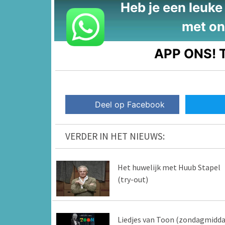
Heb je een leuke t
met on
APP ONS!
T
Deel op Facebook
VERDER IN HET NIEUWS:
Het huwelijk met Huub Stapel
(try-out)
Liedjes van Toon (zondagmidd