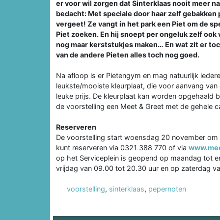
er voor wil zorgen dat Sinterklaas nooit meer 
bedacht: Met speciale door haar zelf gebakken 
vergeet! Ze vangt in het park een Piet om de sp
Piet zoeken. En hij snoept per ongeluk zelf ook 
nog maar kerststukjes maken… En wat zit er toc
van de andere Pieten alles toch nog goed.
Na afloop is er Pietengym en mag natuurlijk ieder
leukste/mooiste kleurplaat, die voor aanvang van 
leuke prijs. De kleurplaat kan worden opgehaald b
de voorstelling een Meet & Greet met de gehele ca
Reserveren
De voorstelling start woensdag 20 november om 1
kunt reserveren via 0321 388 770 of via
www.mee
op het Serviceplein is geopend op maandag tot 
vrijdag van 09.00 tot 20.30 uur en op zaterdag va
voorstelling
,
sinterklaas
,
pepernoten