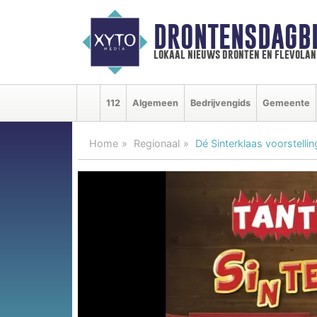
DRONTENSDAGB
lokaal nieuws dronten en flevolan
112
Algemeen
Bedrijvengids
Gemeente
Home
Regionaal
Dé Sinterklaas voorstellin