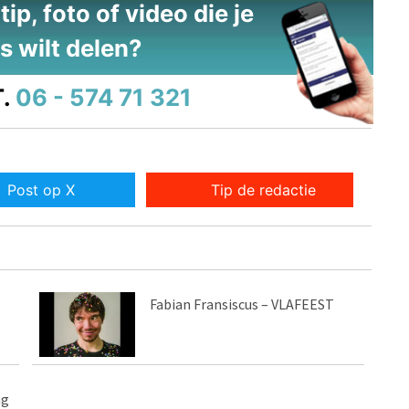
ip, foto of video die je
s wilt delen?
.
06 - 574 71 321
Post op X
Tip de redactie
Fabian Fransiscus – VLAFEEST
ag