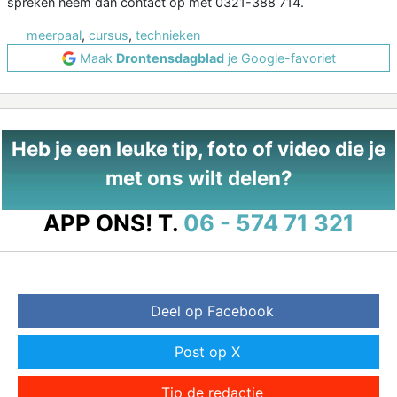
spreken neem dan contact op met 0321-388 714.
meerpaal
,
cursus
,
technieken
Maak
Drontensdagblad
je Google-favoriet
Heb je een leuke tip, foto of video die je
met ons wilt delen?
APP ONS!
T.
06 - 574 71 321
Deel op Facebook
Post op X
Tip de redactie