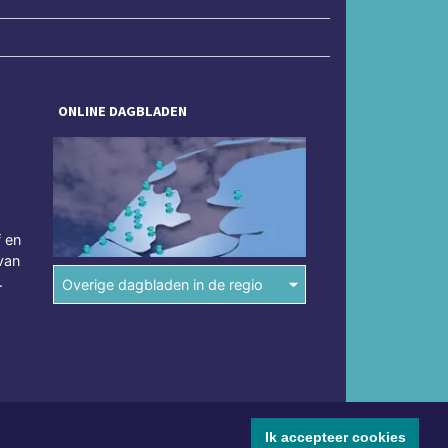
ONLINE DAGBLADEN
f en
van
.
Overige dagbladen in de regio
Ik accepteer cookies
mene voorwaarden
Disclaimer
Privacy Statement