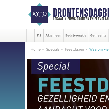
DRONTENSDAGB
lokaal nieuws dronten en flevolan
112
Algemeen
Bedrijvengids
Gemeente
Home
Specials
Feestdagen
Waarom vie