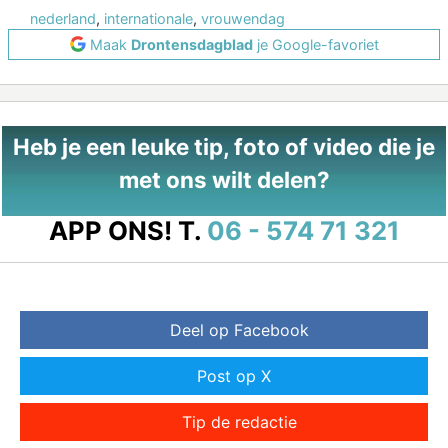
nederland
,
internationale
,
vrouwendag
Maak
Drontensdagblad
je Google-favoriet
Heb je een leuke tip, foto of video die je
met ons wilt delen?
APP ONS!
T.
06 - 574 71 321
Deel op Facebook
Post op X
Tip de redactie