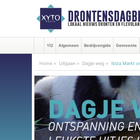
DRONTENSDAGB
lokaal nieuws dronten en flevolan
112
Algemeen
Bedrijvengids
Gemeente
Home
Uitgaan
Dagje weg
Ibiza Markt 