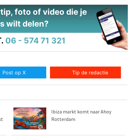
ip, foto of video die je
s wilt delen?
.
06 - 574 71 321
Post op X
Tip de redactie
Ibiza markt komt naar Ahoy
kt
Rotterdam