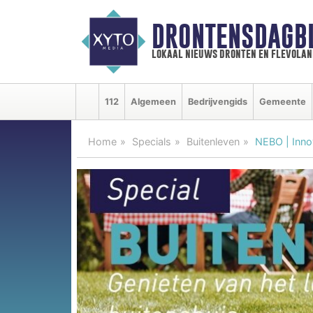
DRONTENSDAGB
lokaal nieuws dronten en flevolan
112
Algemeen
Bedrijvengids
Gemeente
Home
Specials
Buitenleven
NEBO | Innov