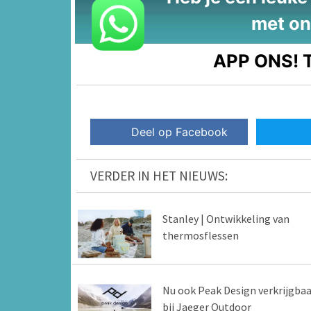
met on
APP ONS!
T
Deel op Facebook
VERDER IN HET NIEUWS:
Stanley | Ontwikkeling van
thermosflessen
Nu ook Peak Design verkrijgbaa
bij Jaeger Outdoor