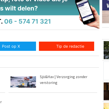
s wilt delen?
.
06 - 574 71 321
Post op X
Tip de redactie
Sjö&Hav | Verzorging zonder
verstoring
r