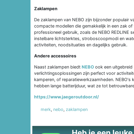
Zaklampen
De zaklampen van NEBO zijn bijzonder populair va
compacte modellen die gemakkelijk in een zak of t
professioneel gebruik, zoals de NEBO REDLINE ser
instelbare lichtsterktes, stroboscoopmodi en wat
activiteiten, noodsituaties en dagelijks gebruik.
Andere accessoires
Naast zaklampen biedt
NEBO
ook een uitgebreid
verlichtingsoplossingen zijn perfect voor activitei
kamperen, of reparatiewerkzaamheden. NEBO's ko
hebben lange batterijduur, wat ze tot betrouwbare
https://www.jaegeroutdoor.nl/
merk
,
nebo
,
zaklampen
Heb je een leuke t