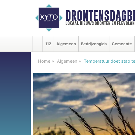
DRONTENSDAGB
lokaal nieuws dronten en flevolan
112
Algemeen
Bedrijvengids
Gemeente
Home
Algemeen
Temperatuur doet stap t