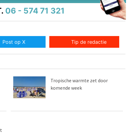
.
06 - 574 71 321
Post op X
Tip de redactie
Tropische warmte zet door
komende week
t