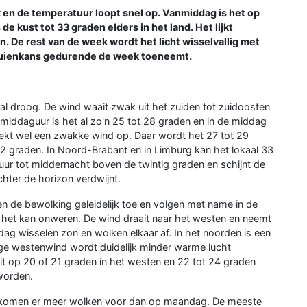
 en de temperatuur loopt snel op. Vanmiddag is het op
e kust tot 33 graden elders in het land. Het lijkt
n. De rest van de week wordt het licht wisselvallig met
buienkans gedurende de week toeneemt.
ral droog. De wind waait zwak uit het zuiden tot zuidoosten
middaguur is het al zo'n 25 tot 28 graden en in de middag
eekt wel een zwakke wind op. Daar wordt het 27 tot 29
32 graden. In Noord-Brabant en in Limburg kan het lokaal 33
uur tot middernacht boven de twintig graden en schijnt de
hter de horizon verdwijnt.
n de bewolking geleidelijk toe en volgen met name in de
ij het kan onweren. De wind draait naar het westen en neemt
rdag wisselen zon en wolken elkaar af. In het noorden is een
evige westenwind wordt duidelijk minder warme lucht
t op 20 of 21 graden in het westen en 22 tot 24 graden
worden.
el komen er meer wolken voor dan op maandag. De meeste