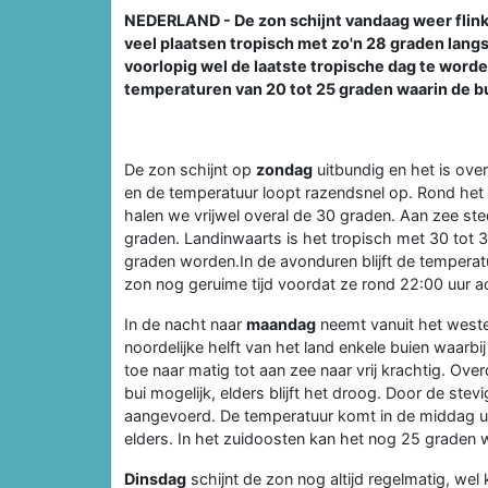
NEDERLAND - De zon schijnt vandaag weer flink
veel plaatsen tropisch met zo'n 28 graden langs d
voorlopig wel de laatste tropische dag te worde
temperaturen van 20 tot 25 graden waarin de 
De zon schijnt op
zondag
uitbundig en het is ove
en de temperatuur loopt razendsnel op. Rond het 
halen we vrijwel overal de 30 graden. Aan zee st
graden. Landinwaarts is het tropisch met 30 tot 
graden worden.In de avonduren blijft de temperat
zon nog geruime tijd voordat ze rond 22:00 uur ac
In de nacht naar
maandag
neemt vanuit het weste
noordelijke helft van het land enkele buien waarb
toe naar matig tot aan zee naar vrij krachtig. Ove
bui mogelijk, elders blijft het droog. Door de st
aangevoerd. De temperatuur komt in de middag ui
elders. In het zuidoosten kan het nog 25 graden 
Dinsdag
schijnt de zon nog altijd regelmatig, w