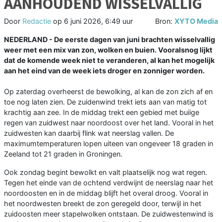
AANHOUDEND WISSELVALLIG
Door
Redactie
op
6 juni 2026, 6:49 uur
Bron:
XYTO Media
NEDERLAND - De eerste dagen van juni brachten wisselvallig
weer met een mix van zon, wolken en buien. Vooralsnog lijkt
dat de komende week niet te veranderen, al kan het mogelijk
aan het eind van de week iets droger en zonniger worden.
Op zaterdag overheerst de bewolking, al kan de zon zich af en
toe nog laten zien. De zuidenwind trekt iets aan van matig tot
krachtig aan zee. In de middag trekt een gebied met buiige
regen van zuidwest naar noordoost over het land. Vooral in het
zuidwesten kan daarbij flink wat neerslag vallen. De
maximumtemperaturen lopen uiteen van ongeveer 18 graden in
Zeeland tot 21 graden in Groningen.
Ook zondag begint bewolkt en valt plaatselijk nog wat regen.
Tegen het einde van de ochtend verdwijnt de neerslag naar het
noordoosten en in de middag blijft het overal droog. Vooral in
het noordwesten breekt de zon geregeld door, terwijl in het
zuidoosten meer stapelwolken ontstaan. De zuidwestenwind is