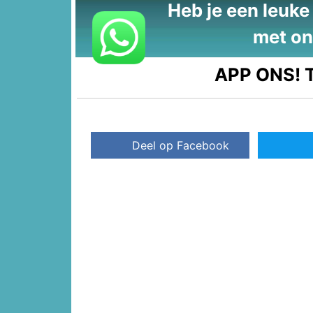
Heb je een leuke t
met on
APP ONS!
T
Deel op Facebook