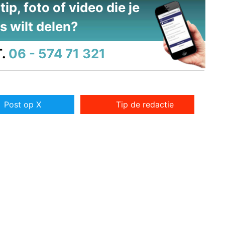
ip, foto of video die je
s wilt delen?
.
06 - 574 71 321
Post op X
Tip de redactie